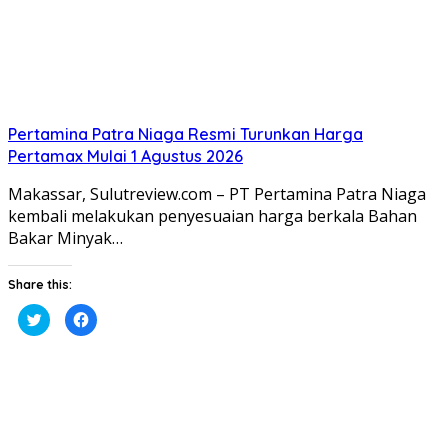
Pertamina Patra Niaga Resmi Turunkan Harga
Pertamax Mulai 1 Agustus 2026
Makassar, Sulutreview.com – PT Pertamina Patra Niaga
kembali melakukan penyesuaian harga berkala Bahan
Bakar Minyak…
Share this:
Klik
Klik
untuk
untuk
berbagi
membagikan
pada
di
Twitter(Membuka
Facebook(Membuka
di
di
jendela
jendela
yang
yang
baru)
baru)