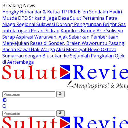
Langsung
Breaking News
ke
Hengky Honandar & Ketua TP PKK Ellen Sondakh Hadiri
konten
Musda DPD Srikandi Jaga Desa Sulut
Pertamina Patra
Niaga Regional Sulawesi Dorong Penggunaan Bright Gas
untuk Irigasi Petani Sidrap
Kapolres Bitung Arie Sulistyo
Serap Aspirasi Wartawan, Ajak Sebarkan Pemberitaan
Menyejukan
Reses di Sonder, Braien Waworuntu Pasang
Badan Kawal Hak Warga
Aksi Merakyat Hevie Oktova
Sumarrau dengan Blusukan ke Sejumlah Pangkalan Ojek
di Aertembaga