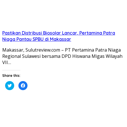
Pastikan Distribusi Biosolar Lancar, Pertamina Patra
Niaga Pantau SPBU di Makassar
Makassar, Sulutreview.com – PT Pertamina Patra Niaga
Regional Sulawesi bersama DPD Hiswana Migas Wilayah
VII…
Share this:
Klik
Klik
untuk
untuk
berbagi
membagikan
pada
di
Twitter(Membuka
Facebook(Membuka
di
di
jendela
jendela
yang
yang
baru)
baru)