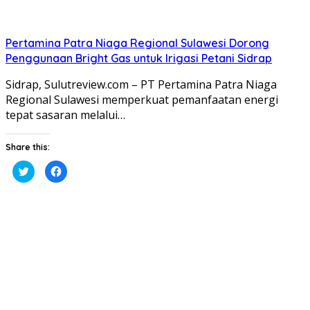
Pertamina Patra Niaga Regional Sulawesi Dorong
Penggunaan Bright Gas untuk Irigasi Petani Sidrap
Sidrap, Sulutreview.com – PT Pertamina Patra Niaga
Regional Sulawesi memperkuat pemanfaatan energi
tepat sasaran melalui…
Share this:
Klik
Klik
untuk
untuk
berbagi
membagikan
pada
di
Twitter(Membuka
Facebook(Membuka
di
di
jendela
jendela
yang
yang
baru)
baru)