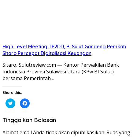
High Level Meeting TP2DD, BI Sulut Gandeng Pemkab
Sitaro Percepat Digitalisasi Keuangan
Sitaro, Sulutreview.com — Kantor Perwakilan Bank
Indonesia Provinsi Sulawesi Utara (KPw BI Sulut)
bersama Pemerintah…
Share this:
Klik
Klik
untuk
untuk
berbagi
membagikan
pada
di
Twitter(Membuka
Facebook(Membuka
Tinggalkan Balasan
di
di
jendela
jendela
yang
yang
baru)
baru)
Alamat email Anda tidak akan dipublikasikan.
Ruas yang