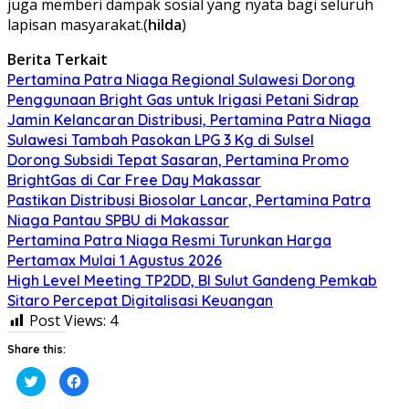
juga memberi dampak sosial yang nyata bagi seluruh
lapisan masyarakat.(
hilda
)
Berita Terkait
Pertamina Patra Niaga Regional Sulawesi Dorong
Penggunaan Bright Gas untuk Irigasi Petani Sidrap
Jamin Kelancaran Distribusi, Pertamina Patra Niaga
Sulawesi Tambah Pasokan LPG 3 Kg di Sulsel
Dorong Subsidi Tepat Sasaran, Pertamina Promo
BrightGas di Car Free Day Makassar
Pastikan Distribusi Biosolar Lancar, Pertamina Patra
Niaga Pantau SPBU di Makassar
Pertamina Patra Niaga Resmi Turunkan Harga
Pertamax Mulai 1 Agustus 2026
High Level Meeting TP2DD, BI Sulut Gandeng Pemkab
Sitaro Percepat Digitalisasi Keuangan
Post Views:
4
Share this:
Klik
Klik
untuk
untuk
berbagi
membagikan