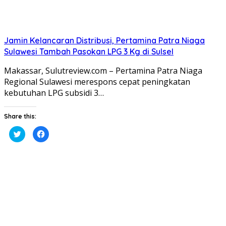
Jamin Kelancaran Distribusi, Pertamina Patra Niaga
Sulawesi Tambah Pasokan LPG 3 Kg di Sulsel
Makassar, Sulutreview.com – Pertamina Patra Niaga
Regional Sulawesi merespons cepat peningkatan
kebutuhan LPG subsidi 3…
Share this:
Klik
Klik
untuk
untuk
berbagi
membagikan
pada
di
Twitter(Membuka
Facebook(Membuka
di
di
jendela
jendela
yang
yang
baru)
baru)