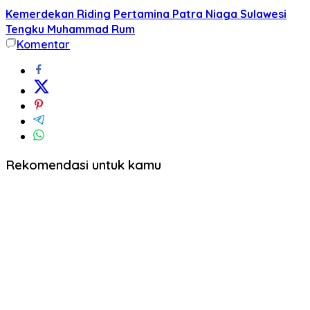
pada
di
Twitter(Membuka
Facebook(Membuka
Kemerdekan Riding
Pertamina Patra Niaga Sulawesi
di
di
jendela
jendela
Tengku Muhammad Rum
yang
yang
Komentar
baru)
baru)
Rekomendasi untuk kamu