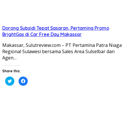
Dorong Subsidi Tepat Sasaran, Pertamina Promo
BrightGas di Car Free Day Makassar
Makassar, Sulutreview.com – PT Pertamina Patra Niaga
Regional Sulawesi bersama Sales Area Sulselbar dan
Agen…
Share this:
Klik
Klik
untuk
untuk
berbagi
membagikan
pada
di
Twitter(Membuka
Facebook(Membuka
di
di
jendela
jendela
yang
yang
baru)
baru)