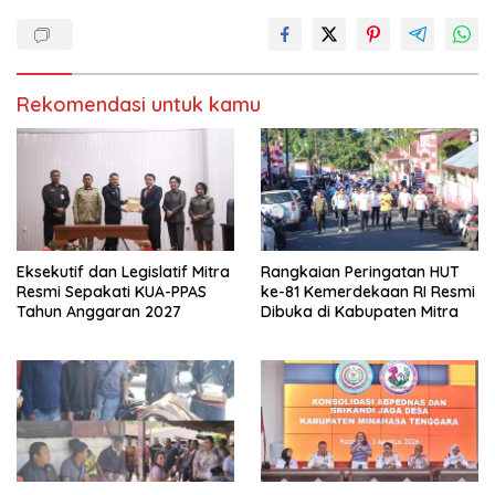
k
b
a
u
d
k
i
a
j
d
e
i
n
j
Rekomendasi untuk kamu
d
e
e
n
l
d
a
e
y
l
a
a
n
y
g
a
b
n
a
g
r
b
u
a
)
r
Eksekutif dan Legislatif Mitra
Rangkaian Peringatan HUT
u
Resmi Sepakati KUA-PPAS
ke-81 Kemerdekaan RI Resmi
)
Tahun Anggaran 2027
Dibuka di Kabupaten Mitra