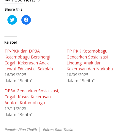
Share this:
K
K
l
l
i
i
k
k
u
u
n
n
t
t
Related
u
u
k
k
TP-PKK dan DP3A
TP PKK Kotamobagu
b
m
e
e
Kotamobagu Bersinergi
Gencarkan Sosialisasi
r
m
b
b
Cegah Kekerasan Anak
Lindungi Anak dari
a
a
Lewat Edukasi di Sekolah
Kekerasan dan Narkoba
g
g
i
i
16/09/2025
10/09/2025
p
k
a
a
dalam "Berita"
dalam "Berita"
d
n
a
d
T
i
DP3A Gencarkan Sosialisasi,
w
F
Cegah Kasus Kekerasan
i
a
t
c
Anak di Kotamobagu
t
e
e
b
17/11/2025
r
o
dalam "Berita"
(
o
M
k
e
(
m
M
b
e
Penulis: Rian Thalib
Editor: Rian Thalib
u
m