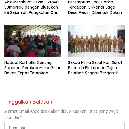
Aksi Merakyat Hevie Oktova
Perempuan Jadi Garda
Sumarrau dengan Blusukan
Terdepan, Srikandi Jaga
ke Sejumlah Pangkalan Ojek
Desa Resmi Dibentuk Dukung
di Aertembaga
ABPEDNAS di Mitra
Hadapi Karhutla Gunung
Sekda Mitra Serahkan Surat
Soputan, Pemkab Mitra Gelar
Perintah Plt kepada Tujuh
Rakor Cepat Tetapkan
Pejabat: Segera Bergerak
Status Tanggap Darurat
Cepat, Jaga
Keberlangsungan Program
Tinggalkan Balasan
Alamat email Anda tidak akan dipublikasikan.
Ruas yang wajib
ditandai
*