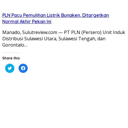
PLN Pacu Pemulihan Listrik Bunaken, Ditargetkan
Normal Akhir Pekan Ini
Manado, Sulutreview.com — PT PLN (Persero) Unit Induk
Distribusi Sulawesi Utara, Sulawesi Tengah, dan
Gorontalo…
Share this:
Klik
Klik
untuk
untuk
berbagi
membagikan
pada
di
Twitter(Membuka
Facebook(Membuka
di
di
jendela
jendela
yang
yang
baru)
baru)