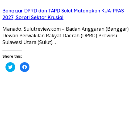
Banggar DPRD dan TAPD Sulut Matangkan KUA-PPAS
2027, Soroti Sektor Krusial
Manado, Sulutreview.com – Badan Anggaran (Banggar) ​
Dewan Perwakilan Rakyat Daerah (DPRD) Provinsi
Sulawesi Utara (Sulut)…
Share this:
Klik
Klik
untuk
untuk
berbagi
membagikan
pada
di
Twitter(Membuka
Facebook(Membuka
di
di
jendela
jendela
yang
yang
baru)
baru)