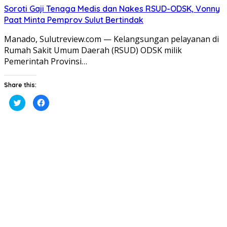
Soroti Gaji Tenaga Medis dan Nakes RSUD-ODSK, Vonny
Paat Minta Pemprov Sulut Bertindak
Manado, Sulutreview.com — Kelangsungan pelayanan di
Rumah Sakit Umum Daerah (RSUD) ODSK milik
Pemerintah Provinsi…
Share this:
Klik
Klik
untuk
untuk
berbagi
membagikan
pada
di
Twitter(Membuka
Facebook(Membuka
di
di
jendela
jendela
yang
yang
baru)
baru)