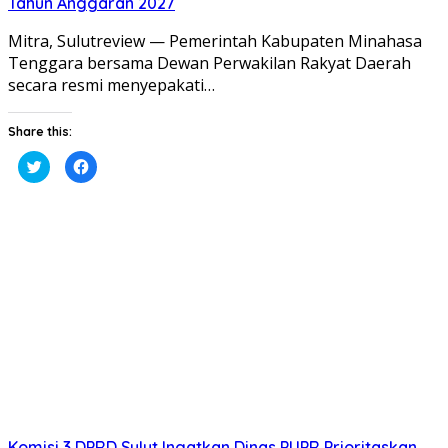
Tahun Anggaran 2027
Mitra, Sulutreview — Pemerintah Kabupaten Minahasa
Tenggara bersama Dewan Perwakilan Rakyat Daerah
secara resmi menyepakati…
Share this:
Klik
Klik
untuk
untuk
berbagi
membagikan
pada
di
Twitter(Membuka
Facebook(Membuka
di
di
jendela
jendela
yang
yang
baru)
baru)
Komisi 3 DPRD Sulut Ingatkan Dinas PUPR Prioritaskan