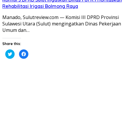
Rehabilitasi Irigasi Bolmong Raya
​Manado, Sulutreview.com — Komisi III DPRD Provinsi
Sulawesi Utara (Sulut) mengingatkan Dinas Pekerjaan
Umum dan…
Share this:
Klik
Klik
untuk
untuk
berbagi
membagikan
pada
di
Twitter(Membuka
Facebook(Membuka
di
di
jendela
jendela
yang
yang
baru)
baru)