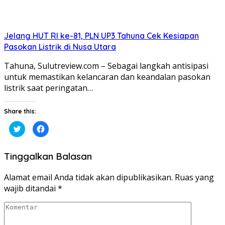
Jelang HUT RI ke-81, PLN UP3 Tahuna Cek Kesiapan
Pasokan Listrik di Nusa Utara
Tahuna, Sulutreview.com – Sebagai langkah antisipasi
untuk memastikan kelancaran dan keandalan pasokan
listrik saat peringatan…
Share this:
Klik
Klik
untuk
untuk
berbagi
membagikan
pada
di
Twitter(Membuka
Facebook(Membuka
Tinggalkan Balasan
di
di
jendela
jendela
yang
yang
baru)
baru)
Alamat email Anda tidak akan dipublikasikan.
Ruas yang
wajib ditandai
*