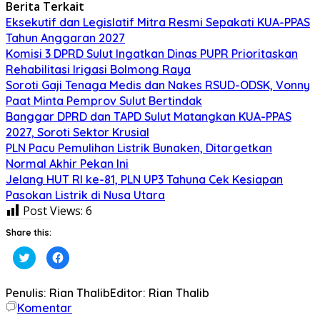
Berita Terkait
Eksekutif dan Legislatif Mitra Resmi Sepakati KUA-PPAS
Tahun Anggaran 2027
Komisi 3 DPRD Sulut Ingatkan Dinas PUPR Prioritaskan
Rehabilitasi Irigasi Bolmong Raya
Soroti Gaji Tenaga Medis dan Nakes RSUD-ODSK, Vonny
Paat Minta Pemprov Sulut Bertindak
Banggar DPRD dan TAPD Sulut Matangkan KUA-PPAS
2027, Soroti Sektor Krusial
PLN Pacu Pemulihan Listrik Bunaken, Ditargetkan
Normal Akhir Pekan Ini
Jelang HUT RI ke-81, PLN UP3 Tahuna Cek Kesiapan
Pasokan Listrik di Nusa Utara
Post Views:
6
Share this:
Klik
Klik
untuk
untuk
berbagi
membagikan
pada
di
Twitter(Membuka
Facebook(Membuka
Penulis: Rian Thalib
Editor: Rian Thalib
di
di
Komentar
jendela
jendela
yang
yang