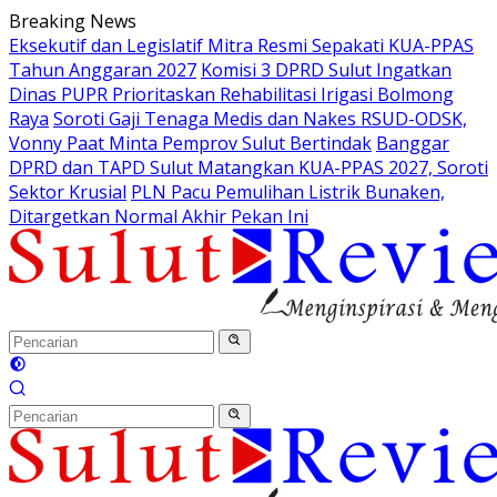
Langsung
Breaking News
ke
Eksekutif dan Legislatif Mitra Resmi Sepakati KUA-PPAS
konten
Tahun Anggaran 2027
Komisi 3 DPRD Sulut Ingatkan
Dinas PUPR Prioritaskan Rehabilitasi Irigasi Bolmong
Raya
Soroti Gaji Tenaga Medis dan Nakes RSUD-ODSK,
Vonny Paat Minta Pemprov Sulut Bertindak
Banggar
DPRD dan TAPD Sulut Matangkan KUA-PPAS 2027, Soroti
Sektor Krusial
PLN Pacu Pemulihan Listrik Bunaken,
Ditargetkan Normal Akhir Pekan Ini