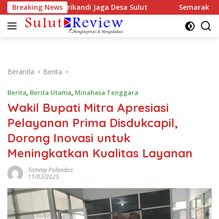
Langsung
 Musda DPD Srikandi Jaga Desa Sulut
Breaking News
Semarak HUT RI k
ke
konten
Beranda
Berita
Berita
,
Berita Utama
,
Minahasa Tenggara
Wakil Bupati Mitra Apresiasi
Pelayanan Prima Disdukcapil,
Dorong Inovasi untuk
Meningkatkan Kualitas Layanan
Tommy Polandos
11/03/2025