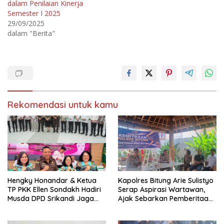
e
b
dalam Penilaian Kinerja
r
o
Semester I 2025
(
o
M
k
29/09/2025
e
(
m
M
dalam "Berita"
b
e
u
m
k
b
a
u
d
k
i
a
j
d
e
i
n
j
d
e
e
n
Rekomendasi untuk kamu
l
d
a
e
y
l
a
a
n
y
g
a
b
n
a
g
r
b
u
a
)
r
u
)
Hengky Honandar & Ketua
Kapolres Bitung Arie Sulistyo
TP PKK Ellen Sondakh Hadiri
Serap Aspirasi Wartawan,
Musda DPD Srikandi Jaga
Ajak Sebarkan Pemberitaan
Desa Sulut
Menyejukan