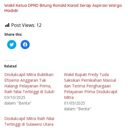
Wakil Ketua DPRD Bitung Ronald Kansil Serap Aspirasi Warga
Madidir
Post Views:
12
Share this:
K
K
l
l
i
i
k
k
u
u
n
n
t
t
Related
u
u
k
k
Disdukcapil Mitra Buktikan:
Wakil Bupati Fredy Tuda
b
m
e
e
Efisiensi Anggaran Tak
Saksikan Pernikahan Massal
r
m
b
b
Halangi Pelayanan Prima,
dan Terima Penghargaan
a
a
Raih Nilai Tertinggi di Sulut!
Pelayanan Prima Disdukcapil
g
g
i
i
03/10/2025
Mitra
p
k
a
a
dalam "Berita"
01/05/2025
d
n
dalam "Berita"
a
d
T
i
w
F
Disdukcapil Mitra Raih Nilai
i
a
t
c
Tertinggi di Sulawesi Utara
t
e