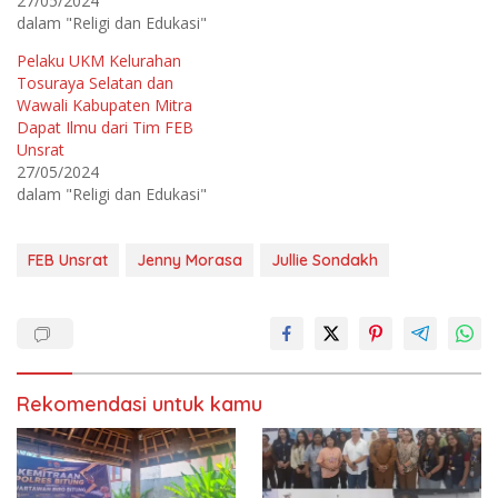
27/05/2024
d
n
dalam "Religi dan Edukasi"
a
d
T
i
w
F
Pelaku UKM Kelurahan
i
a
t
c
Tosuraya Selatan dan
t
e
e
b
Wawali Kabupaten Mitra
r
o
Dapat Ilmu dari Tim FEB
(
o
M
k
Unsrat
e
(
m
M
27/05/2024
b
e
dalam "Religi dan Edukasi"
u
m
k
b
a
u
d
k
i
a
FEB Unsrat
Jenny Morasa
Jullie Sondakh
j
d
e
i
n
j
d
e
e
n
l
d
a
e
y
l
a
a
n
y
g
a
Rekomendasi untuk kamu
b
n
a
g
r
b
u
a
)
r
u
)