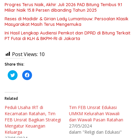
Progres Terus Naik, Akhir Juli 2026 PAD Bitung Tembus 9.1
Miliar Naik 15.8 Persen dibanding Tahun 2025
Reses di Madidir & Girian Lady Lumantouw: Persoalan Klasik
Masyarakat Masih Terus Mengemuka
Ini Hasil Lengkap Audiensi Pemkot dan DPRD di Bitung Terkait
PT Futai di KLH & BKPM-RI di Jakarta
Post Views:
10
Share this:
K
K
l
l
i
i
k
k
u
u
n
n
t
t
Related
u
u
k
k
Peduli Usaha IRT di
Tim FEB Unsrat Edukasi
b
m
e
e
Kecamatan Ratahan, Tim
UMKM Kelurahan Wawali
r
m
b
b
FEB Unsrat Bagikan Strategi
dan Wawali Pasan Ratahan
a
a
Mengatur Keuangan
27/05/2024
g
g
i
i
Keluarga
dalam "Religi dan Edukasi"
p
k
a
a