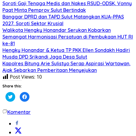
Soroti Gaji Tenaga Medis dan Nakes RSUD-ODSK, Vonny
Paat Minta Pemprov Sulut Bertindak
Banggar DPRD dan TAPD Sulut Matangkan KUA-PPAS
2027, Soroti Sektor Krusial
Walikota Hengky Honandar Serukan Kobarkan
Semangat Harmonisasi Persatuan di Pembukaan HUT RI
ke-81
Hengky Honandar & Ketua TP PKK Ellen Sondakh Hadiri
Musda DPD Srikandi Jaga Desa Sulut
Kapolres Bitung Arie Sulistyo Serap Aspirasi Wartawan,
Ajak Sebarkan Pemberitaan Menyejukan
Post Views:
10
Share this:
Klik
Klik
untuk
untuk
berbagi
membagikan
pada
di
Twitter(Membuka
Facebook(Membuka
Komentar
di
di
jendela
jendela
yang
yang
baru)
baru)