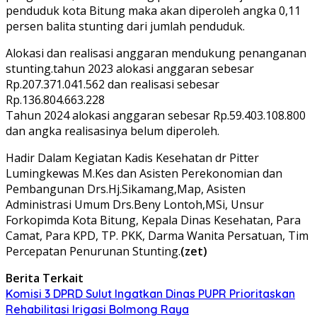
penduduk kota Bitung maka akan diperoleh angka 0,11
persen balita stunting dari jumlah penduduk.
Alokasi dan realisasi anggaran mendukung penanganan
stunting.tahun 2023 alokasi anggaran sebesar
Rp.207.371.041.562 dan realisasi sebesar
Rp.136.804.663.228
Tahun 2024 alokasi anggaran sebesar Rp.59.403.108.800
dan angka realisasinya belum diperoleh.
Hadir Dalam Kegiatan Kadis Kesehatan dr Pitter
Lumingkewas M.Kes dan Asisten Perekonomian dan
Pembangunan Drs.Hj.Sikamang,Map, Asisten
Administrasi Umum Drs.Beny Lontoh,MSi, Unsur
Forkopimda Kota Bitung, Kepala Dinas Kesehatan, Para
Camat, Para KPD, TP. PKK, Darma Wanita Persatuan, Tim
Percepatan Penurunan Stunting.
(zet)
Berita Terkait
Komisi 3 DPRD Sulut Ingatkan Dinas PUPR Prioritaskan
Rehabilitasi Irigasi Bolmong Raya