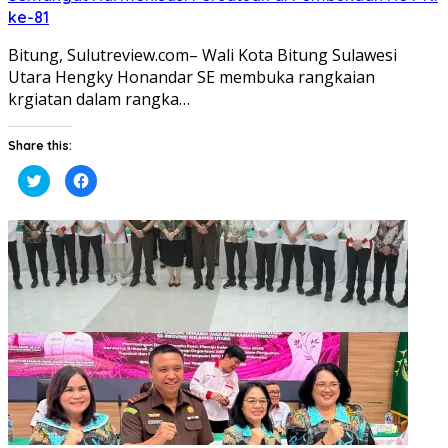
ke-81
Bitung, Sulutreview.com– Wali Kota Bitung Sulawesi
Utara Hengky Honandar SE membuka rangkaian
krgiatan dalam rangka…
Share this:
Klik
Klik
untuk
untuk
berbagi
membagikan
pada
di
Twitter(Membuka
Facebook(Membuka
di
di
jendela
jendela
yang
yang
baru)
baru)