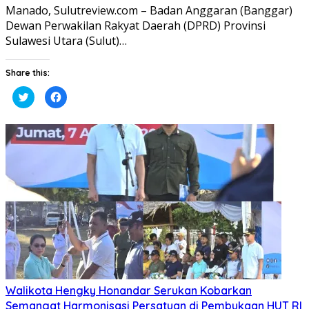
Manado, Sulutreview.com – Badan Anggaran (Banggar) ​
Dewan Perwakilan Rakyat Daerah (DPRD) Provinsi
Sulawesi Utara (Sulut)…
Share this:
Klik
Klik
untuk
untuk
berbagi
membagikan
pada
di
Twitter(Membuka
Facebook(Membuka
di
di
jendela
jendela
yang
yang
baru)
baru)
Walikota Hengky Honandar Serukan Kobarkan
Semangat Harmonisasi Persatuan di Pembukaan HUT RI