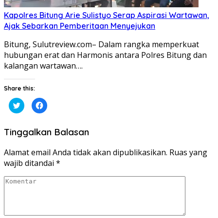
Kapolres Bitung Arie Sulistyo Serap Aspirasi Wartawan,
Ajak Sebarkan Pemberitaan Menyejukan
Bitung, Sulutreview.com– Dalam rangka memperkuat
hubungan erat dan Harmonis antara Polres Bitung dan
kalangan wartawan….
Share this:
Klik
Klik
untuk
untuk
berbagi
membagikan
pada
di
Twitter(Membuka
Facebook(Membuka
Tinggalkan Balasan
di
di
jendela
jendela
yang
yang
baru)
baru)
Alamat email Anda tidak akan dipublikasikan.
Ruas yang
wajib ditandai
*