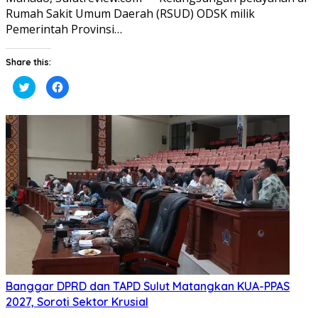
Rumah Sakit Umum Daerah (RSUD) ODSK milik
Pemerintah Provinsi…
Share this:
Klik
Klik
untuk
untuk
berbagi
membagikan
pada
di
Twitter(Membuka
Facebook(Membuka
di
di
jendela
jendela
yang
yang
baru)
baru)
Banggar DPRD dan TAPD Sulut Matangkan KUA-PPAS
2027, Soroti Sektor Krusial