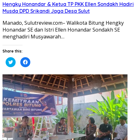
Hengky Honandar & Ketua TP PKK Ellen Sondakh Hadiri
Musda DPD Srikandi Jaga Desa Sulut
Manado, Sulutreview.com– Walikota Bitung Hengky
Honandar SE dan Istri Ellen Honandar Sondakh SE
menghadiri Musyawarah…
Share this:
Klik
Klik
untuk
untuk
berbagi
membagikan
pada
di
Twitter(Membuka
Facebook(Membuka
di
di
jendela
jendela
yang
yang
baru)
baru)