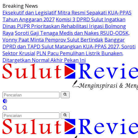
Langsung
Breaking News
ke
Eksekutif dan Legislatif Mitra Resmi Sepakati KUA-PPAS
konten
Tahun Anggaran 2027
Komisi 3 DPRD Sulut Ingatkan
Dinas PUPR Prioritaskan Rehabilitasi Irigasi Bolmong
Raya
Soroti Gaji Tenaga Medis dan Nakes RSUD-ODSK,
Vonny Paat Minta Pemprov Sulut Bertindak
Banggar
DPRD dan TAPD Sulut Matangkan KUA-PPAS 2027, Soroti
Sektor Krusial
PLN Pacu Pemulihan Listrik Bunaken,
Ditargetkan Normal Akhir Pekan Ini