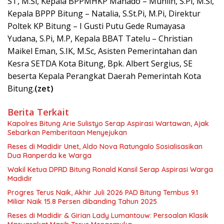
ST, M.Si, Kepala BPPMHKP Manado – Muhlin, S.Pi, M.Si,
Kepala BPPP Bitung – Natalia, S.St.Pi, M.Pi, Direktur
Poltek KP Bitung – I Gusti Putu Gede Rumayasa
Yudana, S.Pi, M.P, Kepala BBAT Tatelu – Christian
Maikel Eman, S.IK, M.Sc, Asisten Pemerintahan dan
Kesra SETDA Kota Bitung, Bpk. Albert Sergius, SE
beserta Kepala Perangkat Daerah Pemerintah Kota
Bitung.
(zet)
Berita Terkait
Kapolres Bitung Arie Sulistyo Serap Aspirasi Wartawan, Ajak
Sebarkan Pemberitaan Menyejukan
Reses di Madidir Unet, Aldo Nova Ratungalo Sosialisasikan
Dua Ranperda ke Warga
Wakil Ketua DPRD Bitung Ronald Kansil Serap Aspirasi Warga
Madidir
Progres Terus Naik, Akhir Juli 2026 PAD Bitung Tembus 9.1
Miliar Naik 15.8 Persen dibanding Tahun 2025
Reses di Madidir & Girian Lady Lumantouw: Persoalan Klasik