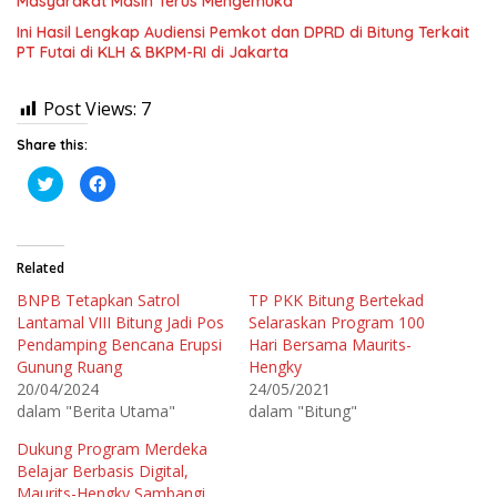
Masyarakat Masih Terus Mengemuka
Ini Hasil Lengkap Audiensi Pemkot dan DPRD di Bitung Terkait
PT Futai di KLH & BKPM-RI di Jakarta
Post Views:
7
Share this:
K
K
l
l
i
i
k
k
u
u
n
n
t
t
Related
u
u
k
k
BNPB Tetapkan Satrol
TP PKK Bitung Bertekad
b
m
e
e
Lantamal VIII Bitung Jadi Pos
Selaraskan Program 100
r
m
b
b
Pendamping Bencana Erupsi
Hari Bersama Maurits-
a
a
Gunung Ruang
Hengky
g
g
i
i
20/04/2024
24/05/2021
p
k
a
a
dalam "Berita Utama"
dalam "Bitung"
d
n
a
d
T
i
Dukung Program Merdeka
w
F
Belajar Berbasis Digital,
i
a
t
c
Maurits-Hengky Sambangi