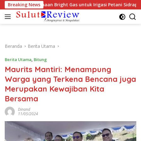
Langsung
rong Penggunaan Bright Gas untuk Irigasi Petani Sidrap
Breaking News
ke
konten
Beranda
Berita Utama
Berita Utama
,
Bitung
Maurits Mantiri: Menampung
Warga yang Terkena Bencana juga
Merupakan Kewajiban Kita
Bersama
Dinand
11/05/2024