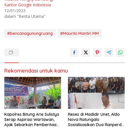
t
e
e
b
Kantor Google Indonesia
r
o
12/01/2023
(
o
M
k
dalam "Berita Utama"
e
(
m
M
b
e
u
m
k
b
#bencanagunungruang
#Maurits Mantiri MM
a
u
d
k
i
a
j
d
e
i
n
j
d
e
e
n
l
d
a
e
Rekomendasi untuk kamu
y
l
a
a
n
y
g
a
b
n
a
g
r
b
u
a
)
r
u
)
Kapolres Bitung Arie Sulistyo
Reses di Madidir Unet, Aldo
Serap Aspirasi Wartawan,
Nova Ratungalo
Ajak Sebarkan Pemberitaan
Sosialisasikan Dua Ranperda