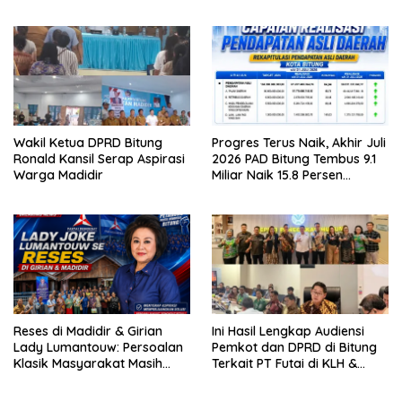
Menyejukan
ke Warga
Wakil Ketua DPRD Bitung
Progres Terus Naik, Akhir Juli
Ronald Kansil Serap Aspirasi
2026 PAD Bitung Tembus 9.1
Warga Madidir
Miliar Naik 15.8 Persen
dibanding Tahun 2025
Reses di Madidir & Girian
Ini Hasil Lengkap Audiensi
Lady Lumantouw: Persoalan
Pemkot dan DPRD di Bitung
Klasik Masyarakat Masih
Terkait PT Futai di KLH &
Terus Mengemuka
BKPM-RI di Jakarta