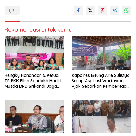
d
e
e
n
l
d
a
e
y
l
a
a
n
y
Rekomendasi untuk kamu
g
a
b
n
a
g
r
b
u
a
)
r
u
)
Hengky Honandar & Ketua
Kapolres Bitung Arie Sulistyo
TP PKK Ellen Sondakh Hadiri
Serap Aspirasi Wartawan,
Musda DPD Srikandi Jaga
Ajak Sebarkan Pemberitaan
Desa Sulut
Menyejukan