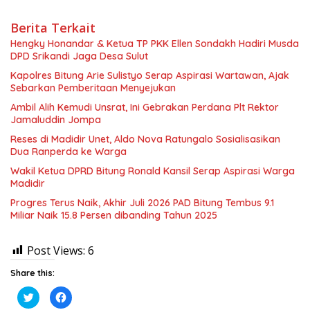
Berita Terkait
Hengky Honandar & Ketua TP PKK Ellen Sondakh Hadiri Musda
DPD Srikandi Jaga Desa Sulut
Kapolres Bitung Arie Sulistyo Serap Aspirasi Wartawan, Ajak
Sebarkan Pemberitaan Menyejukan
Ambil Alih Kemudi Unsrat, Ini Gebrakan Perdana Plt Rektor
Jamaluddin Jompa
Reses di Madidir Unet, Aldo Nova Ratungalo Sosialisasikan
Dua Ranperda ke Warga
Wakil Ketua DPRD Bitung Ronald Kansil Serap Aspirasi Warga
Madidir
Progres Terus Naik, Akhir Juli 2026 PAD Bitung Tembus 9.1
Miliar Naik 15.8 Persen dibanding Tahun 2025
Post Views:
6
Share this:
K
K
l
l