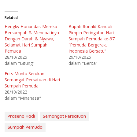
i
i
k
k
u
u
n
n
t
t
Related
u
u
k
k
Hengky Honandar: Mereka
Bupati Ronald Kandoli
b
m
e
e
Bersumpah & Menepatinya
Pimpin Peringatan Hari
r
m
b
b
Dengan Darah & Nyawa,
Sumpah Pemuda ke-97:
a
a
Selamat Hari Sumpah
“Pemuda Bergerak,
g
g
i
i
Pemuda
Indonesia Bersatu”
p
k
a
a
28/10/2025
29/10/2025
d
n
dalam "Bitung"
dalam "Berita"
a
d
T
i
w
F
Frits Muntu Serukan
i
a
t
c
Semangat Persatuan di Hari
t
e
e
b
Sumpah Pemuda
r
o
28/10/2022
(
o
M
k
dalam "Minahasa"
e
(
m
M
b
e
u
m
k
b
Praseno Hadi
Semangat Persatuan
a
u
d
k
i
a
Sumpah Pemuda
j
d
e
i
n
j