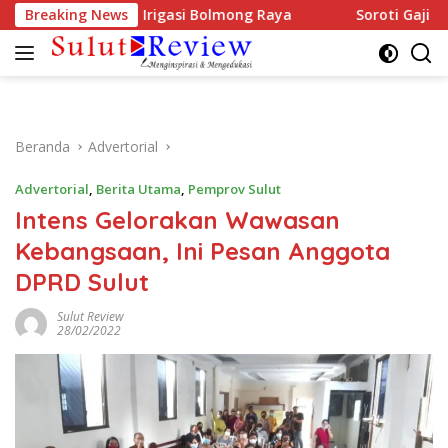
Langsung
litasi Irigasi Bolmong Raya
Breaking News
Soroti Gaji Tenaga Medis 
ke
konten
Beranda
Advertorial
Advertorial
,
Berita Utama
,
Pemprov Sulut
Intens Gelorakan Wawasan
Kebangsaan, Ini Pesan Anggota
DPRD Sulut
Sulut Review
28/02/2022