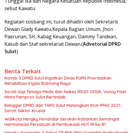
Tunggal Ika dan Negara Kesatuan Republik Indonesia,”
sebut Kawatu.
Kegiatan sosbang ini, turut dihadiri oleh Sekretaris
Dewan Glady Kawatu,Kepala Bagian Umum, Jhon
Paerunan, SH, Kabag Keuangan, Dammy Tandean,
Kasub dan Staf sekretariat Dewan.(
Advetorial DPRD
Sulut
)
Berita Terkait
Komisi 3 DPRD Sulut Ingatkan Dinas PUPR Prioritaskan
Rehabilitasi Irigasi Bolmong Raya
Soroti Gaji Tenaga Medis dan Nakes RSUD-ODSK, Vonny Paat
Minta Pemprov Sulut Bertindak
Banggar DPRD dan TAPD Sulut Matangkan KUA-PPAS 2027,
Soroti Sektor Krusial
Walikota Hengky Honandar Serukan Kobarkan Semangat
Harmonisasi Persatuan di Pembukaan HUT RI ke-81
Hengky Honandar & Ketua TP PKK Ellen Sondakh Hadiri Musda