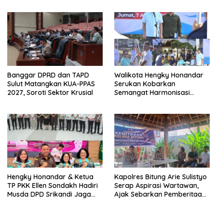
Banggar DPRD dan TAPD
Walikota Hengky Honandar
Sulut Matangkan KUA-PPAS
Serukan Kobarkan
2027, Soroti Sektor Krusial
Semangat Harmonisasi
Persatuan di Pembukaan
HUT RI ke-81
Hengky Honandar & Ketua
Kapolres Bitung Arie Sulistyo
TP PKK Ellen Sondakh Hadiri
Serap Aspirasi Wartawan,
Musda DPD Srikandi Jaga
Ajak Sebarkan Pemberitaan
Desa Sulut
Menyejukan