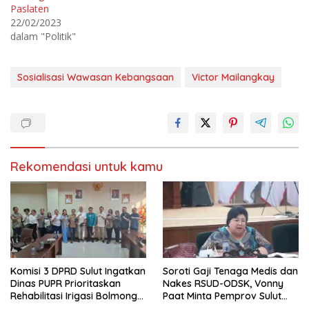
t
c
Paslaten
t
e
e
b
22/02/2023
r
o
dalam "Politik"
(
o
M
k
e
(
m
M
b
e
Sosialisasi Wawasan Kebangsaan
Victor Mailangkay
u
m
k
b
a
u
d
k
i
a
j
d
e
i
n
j
d
e
e
n
l
d
Rekomendasi untuk kamu
a
e
y
l
a
a
n
y
g
a
b
n
a
g
r
b
u
a
)
r
u
)
Komisi 3 DPRD Sulut Ingatkan
Soroti Gaji Tenaga Medis dan
Dinas PUPR Prioritaskan
Nakes RSUD-ODSK, Vonny
Rehabilitasi Irigasi Bolmong
Paat Minta Pemprov Sulut
Raya
Bertindak