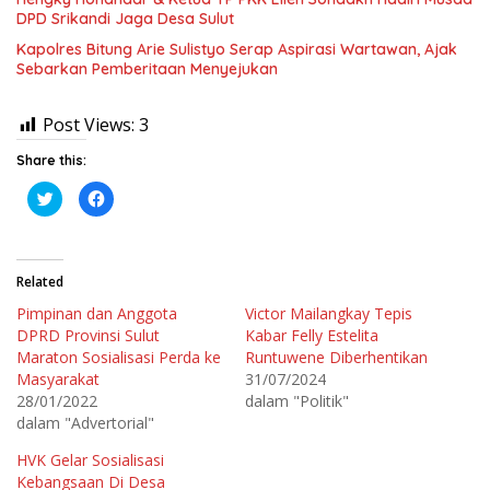
DPD Srikandi Jaga Desa Sulut
Kapolres Bitung Arie Sulistyo Serap Aspirasi Wartawan, Ajak
Sebarkan Pemberitaan Menyejukan
Post Views:
3
Share this:
K
K
l
l
i
i
k
k
u
u
n
n
t
t
Related
u
u
k
k
Pimpinan dan Anggota
Victor Mailangkay Tepis
b
m
e
e
DPRD Provinsi Sulut
Kabar Felly Estelita
r
m
b
b
Maraton Sosialisasi Perda ke
Runtuwene Diberhentikan
a
a
Masyarakat
31/07/2024
g
g
i
i
28/01/2022
dalam "Politik"
p
k
a
a
dalam "Advertorial"
d
n
a
d
T
i
HVK Gelar Sosialisasi
w
F
Kebangsaan Di Desa
i
a