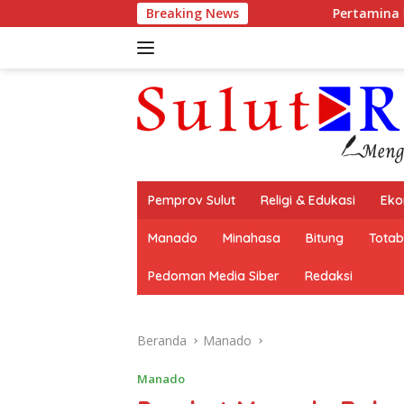
Langsung
Breaking News
Pertamina Patra Niaga Regional 
ke
konten
Pemprov Sulut
Religi & Edukasi
Eko
Manado
Minahasa
Bitung
Tota
Pedoman Media Siber
Redaksi
Beranda
Manado
Manado