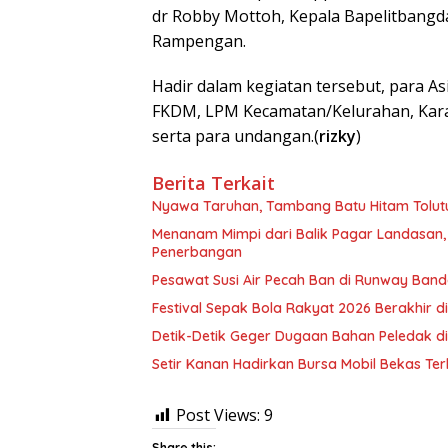
dr Robby Mottoh, Kepala Bapelitbang
Rampengan.
Hadir dalam kegiatan tersebut, para A
FKDM, LPM Kecamatan/Kelurahan, Karan
serta para undangan.(
rizky
)
Berita Terkait
Nyawa Taruhan, Tambang Batu Hitam Tolut
Menanam Mimpi dari Balik Pagar Landasan
Penerbangan
Pesawat Susi Air Pecah Ban di Runway Ban
Festival Sepak Bola Rakyat 2026 Berakhir d
Detik-Detik Geger Dugaan Bahan Peledak d
Setir Kanan Hadirkan Bursa Mobil Bekas Te
Post Views:
9
Share this: