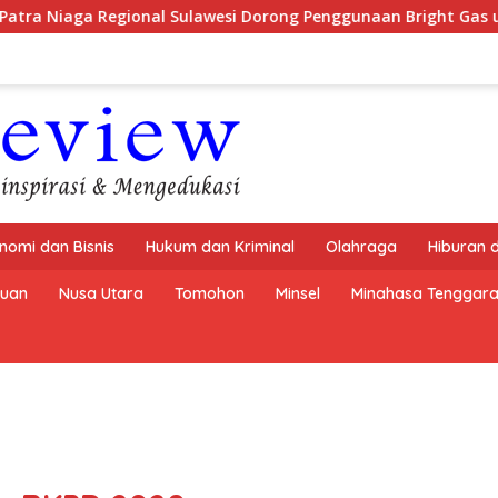
Sulawesi Dorong Penggunaan Bright Gas untuk Irigasi Petani Si
nomi dan Bisnis
Hukum dan Kriminal
Olahraga
Hiburan 
buan
Nusa Utara
Tomohon
Minsel
Minahasa Tenggar