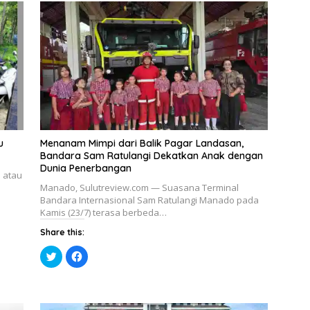
u
Menanam Mimpi dari Balik Pagar Landasan,
Bandara Sam Ratulangi Dekatkan Anak dengan
Dunia Penerbangan
 atau
Manado, Sulutreview.com — Suasana Terminal
Bandara Internasional Sam Ratulangi Manado pada
Kamis (23/7) terasa berbeda…
Share this:
K
K
l
l
i
i
k
k
u
u
n
n
t
t