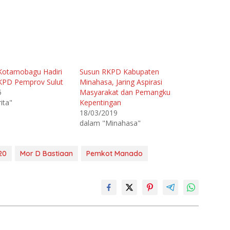
 Kotamobagu Hadiri
Susun RKPD Kabupaten
KPD Pemprov Sulut
Minahasa, Jaring Aspirasi
5
Masyarakat dan Pemangku
ita"
Kepentingan
18/03/2019
dalam "Minahasa"
20
Mor D Bastiaan
Pemkot Manado