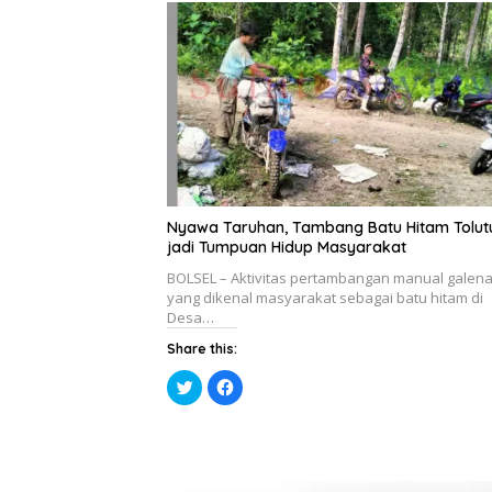
d
k
i
a
j
d
e
i
n
j
d
e
e
n
l
d
a
e
y
l
a
a
n
y
g
a
b
n
a
g
r
b
u
a
Nyawa Taruhan, Tambang Batu Hitam Tolut
)
r
u
jadi Tumpuan Hidup Masyarakat
)
BOLSEL – Aktivitas pertambangan manual galena
yang dikenal masyarakat sebagai batu hitam di
Desa…
Share this:
K
K
l
l
i
i
k
k
u
u
n
n
t
t
u
u
k
k