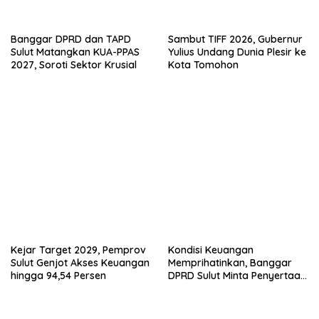
)
Banggar DPRD dan TAPD
Sambut TIFF 2026, Gubernur
Sulut Matangkan KUA-PPAS
Yulius Undang Dunia Plesir ke
2027, Soroti Sektor Krusial
Kota Tomohon
Kejar Target 2029, Pemprov
Kondisi Keuangan
Sulut Genjot Akses Keuangan
Memprihatinkan, Banggar
hingga 94,54 Persen
DPRD Sulut Minta Penyertaan
Modal BSG Rp30 Miliar
Ditahan