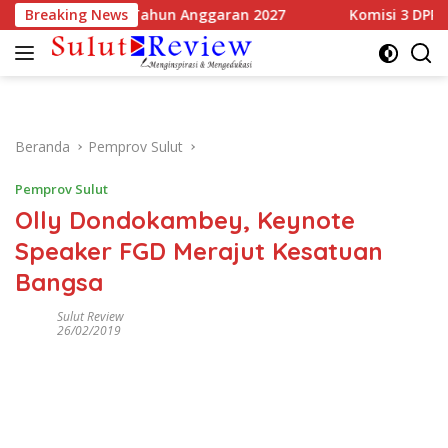
Langsung
akati KUA-PPAS Tahun Anggaran 2027
Breaking News
Komisi 3 DPRD Sulu
ke
konten
Beranda
Pemprov Sulut
Pemprov Sulut
Olly Dondokambey, Keynote
Speaker FGD Merajut Kesatuan
Bangsa
Sulut Review
26/02/2019