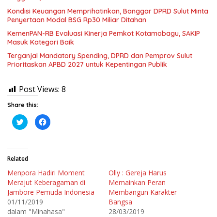
Kondisi Keuangan Memprihatinkan, Banggar DPRD Sulut Minta
Penyertaan Modal BSG Rp30 Miliar Ditahan
KemenPAN-RB Evaluasi Kinerja Pemkot Kotamobagu, SAKIP
Masuk Kategori Baik
Terganjal Mandatory Spending, DPRD dan Pemprov Sulut
Prioritaskan APBD 2027 untuk Kepentingan Publik
Post Views:
8
Share this:
K
K
l
l
i
i
k
k
u
u
n
n
t
t
Related
u
u
k
k
Menpora Hadiri Moment
Olly : Gereja Harus
b
m
e
e
Merajut Keberagaman di
Memainkan Peran
r
m
b
b
Jambore Pemuda Indonesia
Membangun Karakter
a
a
01/11/2019
Bangsa
g
g
i
i
dalam "Minahasa"
28/03/2019
p
k