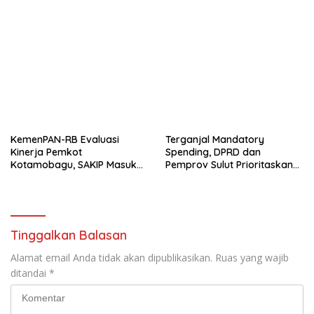
KemenPAN-RB Evaluasi
Terganjal Mandatory
Kinerja Pemkot
Spending, DPRD dan
Kotamobagu, SAKIP Masuk
Pemprov Sulut Prioritaskan
Kategori Baik
APBD 2027 untuk
Kepentingan Publik
Tinggalkan Balasan
Alamat email Anda tidak akan dipublikasikan.
Ruas yang wajib
ditandai
*