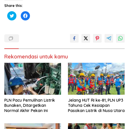
Share this:
K
K
l
l
i
i
k
k
u
u
n
n
t
t
u
u
k
k
b
m
e
e
r
m
Rekomendasi untuk kamu
b
b
a
a
g
g
i
i
p
k
a
a
d
n
a
d
T
i
w
F
i
a
t
c
t
e
PLN Pacu Pemulihan Listrik
Jelang HUT RI ke-81, PLN UP3
e
b
r
o
Bunaken, Ditargetkan
Tahuna Cek Kesiapan
(
o
Normal Akhir Pekan Ini
Pasokan Listrik di Nusa Utara
M
k
e
(
m
M
b
e
u
m
k
b