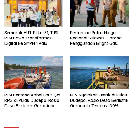
a
u
d
k
i
a
j
d
e
i
n
j
d
e
e
n
l
d
Semarak HUT RI ke-81, TJSL
Pertamina Patra Niaga
a
e
PLN Bawa Transformasi
Regional Sulawesi Dorong
y
l
a
a
Digital ke SMPN 1 Palu
Penggunaan Bright Gas
n
y
untuk Irigasi Petani Sidrap
g
a
b
n
a
g
r
b
u
a
)
r
u
)
PLN Bentang Kabel Laut 1,95
PLN Nyalakan Listrik di Pulau
KMS di Pulau Dudepo, Rasio
Dudepo, Rasio Desa Berlistrik
Desa Berlistrik Gorontalo
Gorontalo Tembus 100%
Resmi 100 Persen