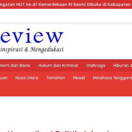
erdekaan RI Resmi Dibuka di Kabupaten Mitra
Waliko
nomi dan Bisnis
Hukum dan Kriminal
Olahraga
Hiburan 
buan
Nusa Utara
Tomohon
Minsel
Minahasa Tenggar