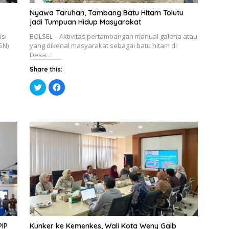
Nyawa Taruhan, Tambang Batu Hitam Tolutu
jadi Tumpuan Hidup Masyarakat
si
BOLSEL – Aktivitas pertambangan manual galena atau
SN)
yang dikenal masyarakat sebagai batu hitam di
Desa…
Share this:
K
K
l
l
i
i
k
k
u
u
n
n
t
t
u
u
k
k
b
m
e
e
r
m
b
b
a
a
g
g
i
i
p
k
a
a
d
n
a
d
T
i
w
F
i
a
IP
Kunker ke Kemenkes, Wali Kota Weny Gaib
t
c