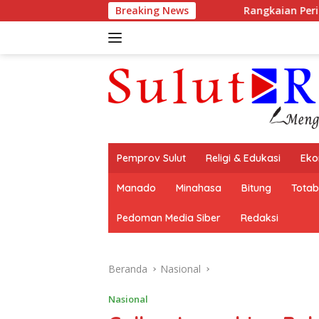
Langsung
Breaking News
Rangkaian Peringatan HUT ke-81 Kem
ke
konten
Pemprov Sulut
Religi & Edukasi
Eko
Manado
Minahasa
Bitung
Tota
Pedoman Media Siber
Redaksi
Beranda
Nasional
Nasional