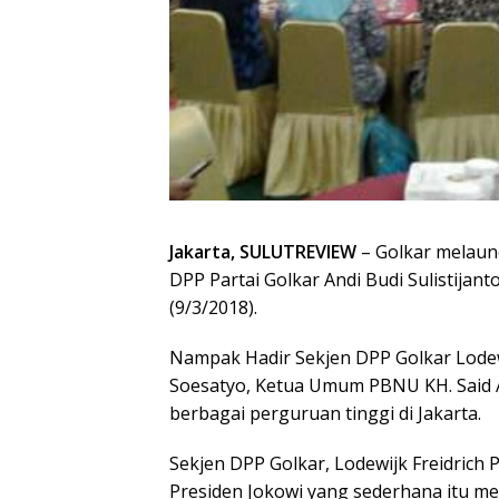
Jakarta, SULUTREVIEW
– Golkar melaunc
DPP Partai Golkar Andi Budi Sulistijan
(9/3/2018).
Nampak Hadir Sekjen DPP Golkar Lodew
Soesatyo, Ketua Umum PBNU KH. Said Aq
berbagai perguruan tinggi di Jakarta.
Sekjen DPP Golkar, Lodewijk Freidrich
Presiden Jokowi yang sederhana itu mem