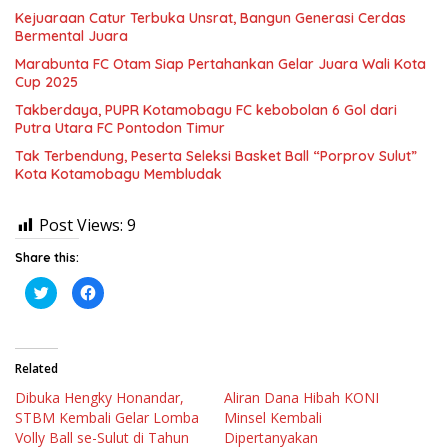
Kejuaraan Catur Terbuka Unsrat, Bangun Generasi Cerdas
Bermental Juara
Marabunta FC Otam Siap Pertahankan Gelar Juara Wali Kota
Cup 2025
Takberdaya, PUPR Kotamobagu FC kebobolan 6 Gol dari
Putra Utara FC Pontodon Timur
Tak Terbendung, Peserta Seleksi Basket Ball “Porprov Sulut”
Kota Kotamobagu Membludak
Post Views:
9
Share this:
K
K
l
l
i
i
k
k
u
u
n
n
t
t
Related
u
u
k
k
Dibuka Hengky Honandar,
Aliran Dana Hibah KONI
b
m
e
e
STBM Kembali Gelar Lomba
Minsel Kembali
r
m
b
b
Volly Ball se-Sulut di Tahun
Dipertanyakan
a
a