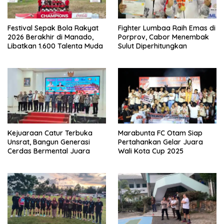
u
a
)
r
u
)
Festival Sepak Bola Rakyat
Fighter Lumbaa Raih Emas di
2026 Berakhir di Manado,
Porprov, Cabor Menembak
Libatkan 1.600 Talenta Muda
Sulut Diperhitungkan
Kejuaraan Catur Terbuka
Marabunta FC Otam Siap
Unsrat, Bangun Generasi
Pertahankan Gelar Juara
Cerdas Bermental Juara
Wali Kota Cup 2025