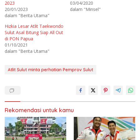
2023
03/04/2020
g
g
i
i
20/01/2023
dalam "Minsel"
p
k
a
a
dalam "Berita Utama"
d
n
a
d
T
i
Hizkia Lesar Atlit Taekwondo
w
F
Sulut Asal Bitung Siap All Out
i
a
t
c
di PON Papua
t
e
e
b
01/10/2021
r
o
dalam "Berita Utama"
(
o
M
k
e
(
m
M
b
e
Atlit Sulut minta perhatian Pemprov Sulut
u
m
k
b
a
u
d
k
i
a
j
d
e
i
n
j
d
e
e
n
l
d
Rekomendasi untuk kamu
a
e
y
l
a
a
n
y
g
a
b
n
a
g
r
b