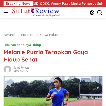
Langsung
dis dan Nakes RSUD-ODSK, Vonny Paat Minta Pemprov Sulut Ber
Breaking News
ke
konten
Beranda
Hiburan dan Gaya Hidup
Hiburan dan Gaya Hidup
Melanie Putria Terapkan Gaya
Hidup Sehat
Sulut Review
30/11/2017