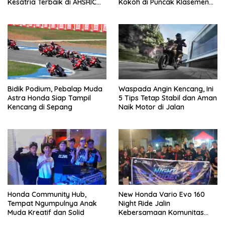
Kesatria Terbaik di AHSRIC
Kokoh di Puncak Klasemen
2026
IHTTC 2026
Bidik Podium, Pebalap Muda
Waspada Angin Kencang, Ini
Astra Honda Siap Tampil
5 Tips Tetap Stabil dan Aman
Kencang di Sepang
Naik Motor di Jalan
Honda Community Hub,
New Honda Vario Evo 160
Tempat Ngumpulnya Anak
Night Ride Jalin
Muda Kreatif dan Solid
Kebersamaan Komunitas
Honda di Manado