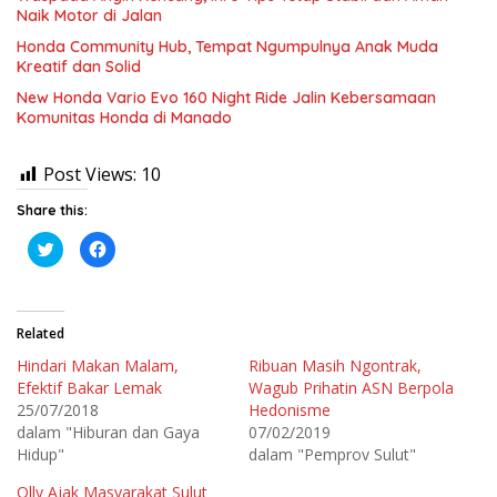
Naik Motor di Jalan
Honda Community Hub, Tempat Ngumpulnya Anak Muda
Kreatif dan Solid
New Honda Vario Evo 160 Night Ride Jalin Kebersamaan
Komunitas Honda di Manado
Post Views:
10
Share this:
K
K
l
l
i
i
k
k
u
u
n
n
t
t
Related
u
u
k
k
Hindari Makan Malam,
Ribuan Masih Ngontrak,
b
m
e
e
Efektif Bakar Lemak
Wagub Prihatin ASN Berpola
r
m
b
b
25/07/2018
Hedonisme
a
a
dalam "Hiburan dan Gaya
07/02/2019
g
g
i
i
Hidup"
dalam "Pemprov Sulut"
p
k
a
a
d
n
Olly Ajak Masyarakat Sulut