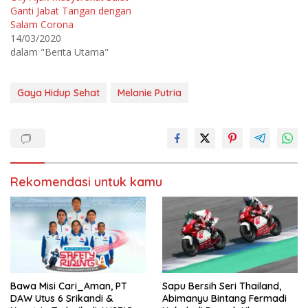
a
d
T
i
Ganti Jabat Tangan dengan
w
F
Salam Corona
i
a
t
c
14/03/2020
t
e
e
b
dalam "Berita Utama"
r
o
(
o
M
k
e
(
m
M
Gaya Hidup Sehat
Melanie Putria
b
e
u
m
k
b
a
u
d
k
i
a
j
d
e
i
n
j
d
e
Rekomendasi untuk kamu
e
n
l
d
a
e
y
l
a
a
n
y
g
a
b
n
a
g
r
b
u
a
)
r
u
Bawa Misi Cari_Aman, PT
Sapu Bersih Seri Thailand,
)
DAW Utus 6 Srikandi &
Abimanyu Bintang Fermadi