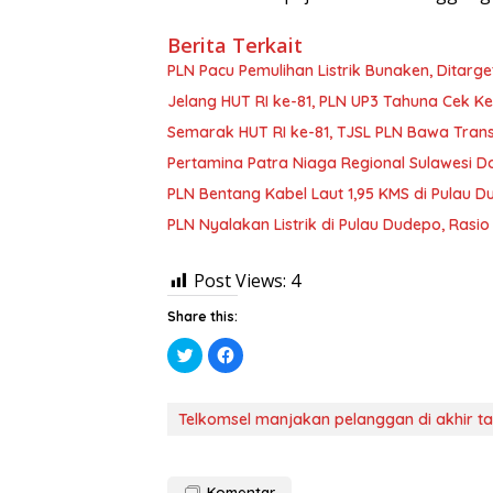
Berita Terkait
PLN Pacu Pemulihan Listrik Bunaken, Ditarge
Jelang HUT RI ke-81, PLN UP3 Tahuna Cek Ke
Semarak HUT RI ke-81, TJSL PLN Bawa Transf
Pertamina Patra Niaga Regional Sulawesi Do
PLN Bentang Kabel Laut 1,95 KMS di Pulau D
PLN Nyalakan Listrik di Pulau Dudepo, Rasi
Post Views:
4
Share this:
K
K
l
l
i
i
k
k
u
u
n
n
Telkomsel manjakan pelanggan di akhir ta
t
t
u
u
k
k
b
m
e
e
Komentar