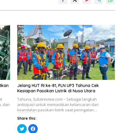
etkan
Jelang HUT RI ke-81, PLN UP3 Tahuna Cek
Kesiapan Pasokan Listrik di Nusa Utara
it
Tahuna, Sulutreview.com – Sebagai langkah
h, dan
antisipasi untuk memastikan kelancaran dan
keandalan pasokan listrik saat peringatan…
Share this:
K
K
l
l