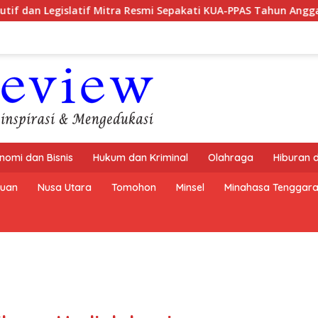
f Mitra Resmi Sepakati KUA-PPAS Tahun Anggaran 2027
K
nomi dan Bisnis
Hukum dan Kriminal
Olahraga
Hiburan 
buan
Nusa Utara
Tomohon
Minsel
Minahasa Tenggar