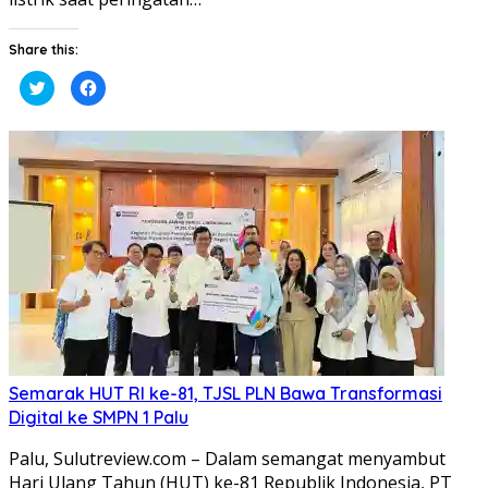
Share this:
Klik
Klik
untuk
untuk
berbagi
membagikan
pada
di
Twitter(Membuka
Facebook(Membuka
di
di
jendela
jendela
yang
yang
baru)
baru)
Semarak HUT RI ke-81, TJSL PLN Bawa Transformasi
Digital ke SMPN 1 Palu
Palu, Sulutreview.com – Dalam semangat menyambut
Hari Ulang Tahun (HUT) ke-81 Republik Indonesia, PT