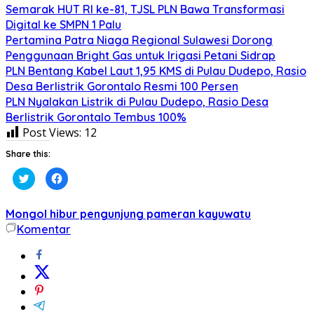
Semarak HUT RI ke-81, TJSL PLN Bawa Transformasi
Digital ke SMPN 1 Palu
Pertamina Patra Niaga Regional Sulawesi Dorong
Penggunaan Bright Gas untuk Irigasi Petani Sidrap
PLN Bentang Kabel Laut 1,95 KMS di Pulau Dudepo, Rasio
Desa Berlistrik Gorontalo Resmi 100 Persen
PLN Nyalakan Listrik di Pulau Dudepo, Rasio Desa
Berlistrik Gorontalo Tembus 100%
Post Views:
12
Share this:
Klik
Klik
untuk
untuk
berbagi
membagikan
pada
di
Twitter(Membuka
Facebook(Membuka
Mongol hibur pengunjung pameran kayuwatu
di
di
jendela
jendela
Komentar
yang
yang
baru)
baru)