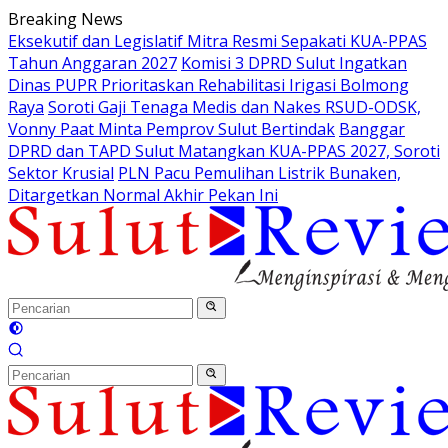
Langsung
Breaking News
ke
Eksekutif dan Legislatif Mitra Resmi Sepakati KUA-PPAS
konten
Tahun Anggaran 2027
Komisi 3 DPRD Sulut Ingatkan
Dinas PUPR Prioritaskan Rehabilitasi Irigasi Bolmong
Raya
Soroti Gaji Tenaga Medis dan Nakes RSUD-ODSK,
Vonny Paat Minta Pemprov Sulut Bertindak
Banggar
DPRD dan TAPD Sulut Matangkan KUA-PPAS 2027, Soroti
Sektor Krusial
PLN Pacu Pemulihan Listrik Bunaken,
Ditargetkan Normal Akhir Pekan Ini