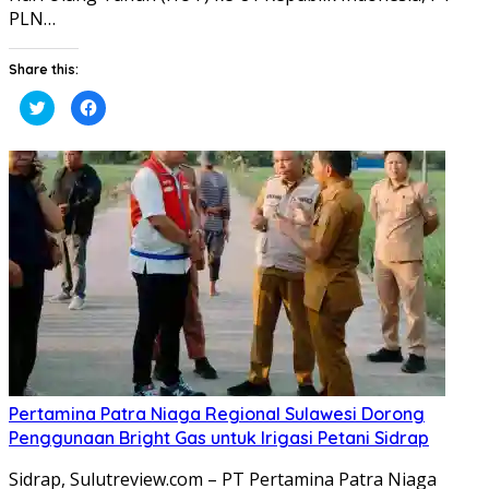
PLN…
Share this:
Klik
Klik
untuk
untuk
berbagi
membagikan
pada
di
Twitter(Membuka
Facebook(Membuka
di
di
jendela
jendela
yang
yang
baru)
baru)
Pertamina Patra Niaga Regional Sulawesi Dorong
Penggunaan Bright Gas untuk Irigasi Petani Sidrap
Sidrap, Sulutreview.com – PT Pertamina Patra Niaga