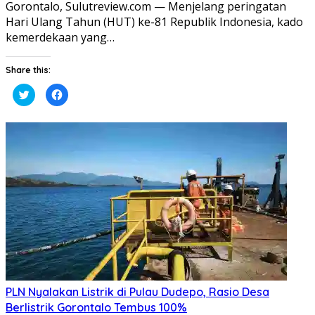
Gorontalo, Sulutreview.com — Menjelang peringatan
Hari Ulang Tahun (HUT) ke-81 Republik Indonesia, kado
kemerdekaan yang…
Share this:
Klik
Klik
untuk
untuk
berbagi
membagikan
pada
di
Twitter(Membuka
Facebook(Membuka
di
di
jendela
jendela
yang
yang
baru)
baru)
PLN Nyalakan Listrik di Pulau Dudepo, Rasio Desa
Berlistrik Gorontalo Tembus 100%