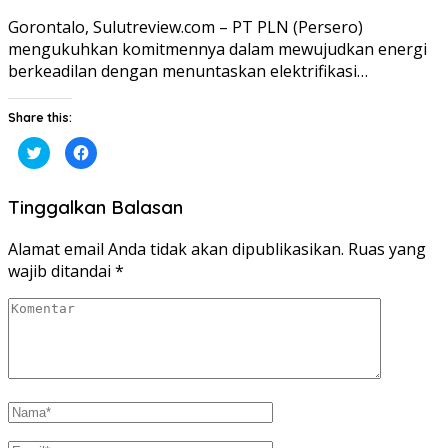
Gorontalo, Sulutreview.com – PT PLN (Persero)
mengukuhkan komitmennya dalam mewujudkan energi
berkeadilan dengan menuntaskan elektrifikasi…
Share this:
Klik
Klik
untuk
untuk
berbagi
membagikan
pada
di
Twitter(Membuka
Facebook(Membuka
Tinggalkan Balasan
di
di
jendela
jendela
yang
yang
baru)
baru)
Alamat email Anda tidak akan dipublikasikan.
Ruas yang
wajib ditandai
*