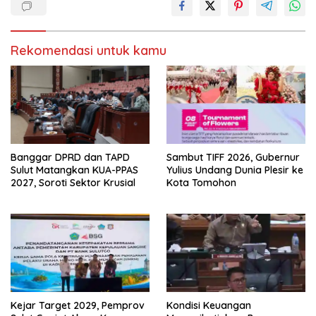
j
d
e
i
n
j
d
e
e
n
Rekomendasi untuk kamu
l
d
a
e
y
l
a
a
n
y
g
a
b
n
a
g
r
b
u
a
)
r
u
)
Banggar DPRD dan TAPD
Sambut TIFF 2026, Gubernur
Sulut Matangkan KUA-PPAS
Yulius Undang Dunia Plesir ke
2027, Soroti Sektor Krusial
Kota Tomohon
Kejar Target 2029, Pemprov
Kondisi Keuangan