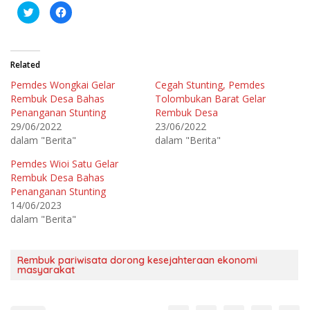
K
K
l
l
i
i
k
k
u
u
n
n
t
t
Related
u
u
k
k
Pemdes Wongkai Gelar
Cegah Stunting, Pemdes
b
m
e
e
Rembuk Desa Bahas
Tolombukan Barat Gelar
r
m
b
b
Penanganan Stunting
Rembuk Desa
a
a
29/06/2022
23/06/2022
g
g
i
i
dalam "Berita"
dalam "Berita"
p
k
a
a
d
n
Pemdes Wioi Satu Gelar
a
d
T
i
Rembuk Desa Bahas
w
F
Penanganan Stunting
i
a
t
c
14/06/2023
t
e
e
b
dalam "Berita"
r
o
(
o
M
k
e
(
m
M
Rembuk pariwisata dorong kesejahteraan ekonomi
b
e
masyarakat
u
m
k
b
a
u
d
k
i
a