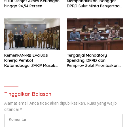
Sulut Genjot Akses Keuangan
Memprihatinkan, Banggar
hingga 94,54 Persen
DPRD Sulut Minta Penyertaan
Modal BSG Rp30 Miliar
Ditahan
KemenPAN-RB Evaluasi
Terganjal Mandatory
Kinerja Pemkot
Spending, DPRD dan
Kotamobagu, SAKIP Masuk
Pemprov Sulut Prioritaskan
Kategori Baik
APBD 2027 untuk
Kepentingan Publik
Tinggalkan Balasan
Alamat email Anda tidak akan dipublikasikan.
Ruas yang wajib
ditandai
*