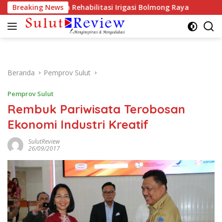
Langsung
 Prioritaskan Rehabilitasi Irigasi Bolmong Raya
Breaking News
Soroti
ke
konten
Beranda
Pemprov Sulut
Pemprov Sulut
Rembuk Pariwisata Terobosan
Ekonomi Industri Kreatif
SulutReview
26/09/2017