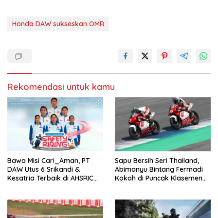
M
k
e
(
m
M
b
e
Honda DAW sukseskan OMR
u
m
k
b
a
u
d
k
i
a
j
d
e
i
n
j
d
e
e
n
l
d
Rekomendasi untuk kamu
a
e
y
l
a
a
n
y
g
a
b
n
a
g
r
b
u
a
)
r
u
)
Bawa Misi Cari_Aman, PT
Sapu Bersih Seri Thailand,
DAW Utus 6 Srikandi &
Abimanyu Bintang Fermadi
Kesatria Terbaik di AHSRIC
Kokoh di Puncak Klasemen
2026
IHTTC 2026