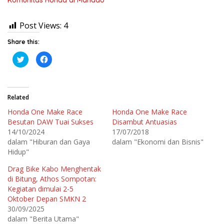
Post Views:
4
Share this:
K
K
l
l
i
i
k
k
u
u
n
n
t
t
Related
u
u
k
k
Honda One Make Race
Honda One Make Race
b
m
e
e
Besutan DAW Tuai Sukses
Disambut Antuasias
r
m
b
b
14/10/2024
17/07/2018
a
a
dalam "Hiburan dan Gaya
dalam "Ekonomi dan Bisnis"
g
g
i
i
Hidup"
p
k
a
a
d
n
Drag Bike Kabo Menghentak
a
d
T
i
di Bitung, Athos Sompotan:
w
F
Kegiatan dimulai 2-5
i
a
t
c
Oktober Depan SMKN 2
t
e
e
b
30/09/2025
r
o
dalam "Berita Utama"
(
o