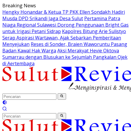
Langsung
Breaking News
ke
Hengky Honandar & Ketua TP PKK Ellen Sondakh Hadiri
konten
Musda DPD Srikandi Jaga Desa Sulut
Pertamina Patra
Niaga Regional Sulawesi Dorong Penggunaan Bright Gas
untuk Irigasi Petani Sidrap
Kapolres Bitung Arie Sulistyo
Serap Aspirasi Wartawan, Ajak Sebarkan Pemberitaan
Menyejukan
Reses di Sonder, Braien Waworuntu Pasang
Badan Kawal Hak Warga
Aksi Merakyat Hevie Oktova
Sumarrau dengan Blusukan ke Sejumlah Pangkalan Ojek
di Aertembaga