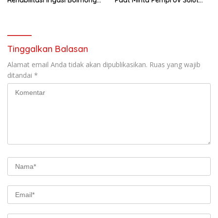
Rehabilitasi Irigasi Bolmong
Paat Minta Pemprov Sulut
Raya
Bertindak
Tinggalkan Balasan
Alamat email Anda tidak akan dipublikasikan.
Ruas yang wajib
ditandai
*