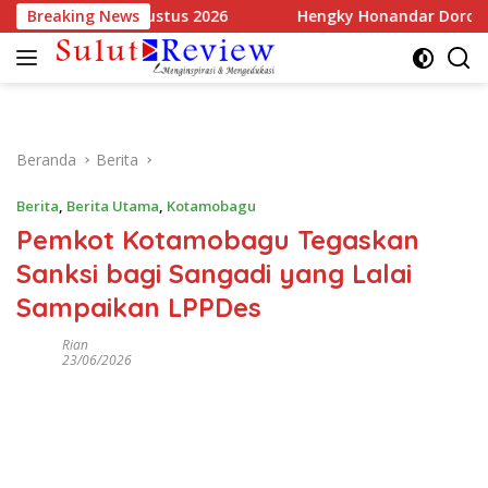
Langsung
panjang Agustus 2026
Breaking News
Hengky Honandar Dorong Srikan
ke
konten
Beranda
Berita
Berita
,
Berita Utama
,
Kotamobagu
Pemkot Kotamobagu Tegaskan
Sanksi bagi Sangadi yang Lalai
Sampaikan LPPDes
Rian
23/06/2026