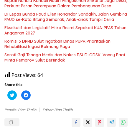
Bupati Ronald Kandoli Hadiri Pengukuhan Srikandi Jaga Desa,
Perkuat Peran Perempuan Dalam Pembangunan Desa
Di Lepas Bunda Paud Ellen Honandar Sondakh, Jalan Gembira
PAUD se-Kota Bitung Semarak, Anak-anak Tampil Ceria
Eksekutif dan Legislatif Mitra Resmi Sepakati KUA-PPAS Tahun
Anggaran 2027
Komisi 3 DPRD Sulut Ingatkan Dinas PUPR Prioritaskan
Rehabilitasi Irigasi Bolmong Raya
Soroti Gaji Tenaga Medis dan Nakes RSUD-ODSK, Vonny Paat
Minta Pemprov Sulut Bertindak
Post Views:
64
Share this:
K
K
l
l
i
i
k
k
u
u
Penulis: Rian Thalib
Editor: Rian Thalib
n
n
t
t
u
u
k
k
b
m
e
e