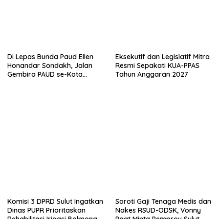
a
g
r
b
u
a
)
r
u
)
Di Lepas Bunda Paud Ellen
Eksekutif dan Legislatif Mitra
Honandar Sondakh, Jalan
Resmi Sepakati KUA-PPAS
Gembira PAUD se-Kota
Tahun Anggaran 2027
Bitung Semarak, Anak-anak
Tampil Ceria
Komisi 3 DPRD Sulut Ingatkan
Soroti Gaji Tenaga Medis dan
Dinas PUPR Prioritaskan
Nakes RSUD-ODSK, Vonny