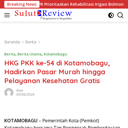
Langsung
an Dinas PUPR Prioritaskan Rehabilitasi Irigasi Bolmong Raya
Breaking News
ke
konten
Beranda
Berita
Berita
,
Berita Utama
,
Kotamobagu
HKG PKK ke-54 di Kotamobagu,
Hadirkan Pasar Murah hingga
Pelayanan Kesehatan Gratis
Rian
09/06/2026
KOTAMOBAGU
– Pemerintah Kota (Pemkot)
Kotamobagu bersama Tim Penggerak Pemberdayaan