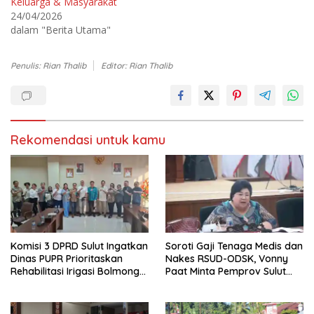
Keluarga & Masyarakat
e
(
m
M
24/04/2026
b
e
dalam "Berita Utama"
u
m
k
b
a
u
d
k
i
a
Penulis: Rian Thalib
Editor: Rian Thalib
j
d
e
i
n
j
d
e
e
n
l
d
a
e
y
l
Rekomendasi untuk kamu
a
a
n
y
g
a
b
n
a
g
r
b
u
a
)
r
u
)
Komisi 3 DPRD Sulut Ingatkan
Soroti Gaji Tenaga Medis dan
Dinas PUPR Prioritaskan
Nakes RSUD-ODSK, Vonny
Rehabilitasi Irigasi Bolmong
Paat Minta Pemprov Sulut
Raya
Bertindak