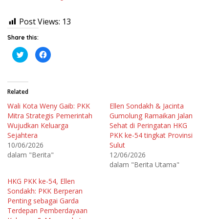
Post Views:
13
Share this:
K
K
l
l
i
i
k
k
u
u
n
n
t
t
Related
u
u
k
k
Wali Kota Weny Gaib: PKK
Ellen Sondakh & Jacinta
b
m
e
e
Mitra Strategis Pemerintah
Gumolung Ramaikan Jalan
r
m
b
b
Wujudkan Keluarga
Sehat di Peringatan HKG
a
a
Sejahtera
PKK ke-54 tingkat Provinsi
g
g
i
i
10/06/2026
Sulut
p
k
a
a
dalam "Berita"
12/06/2026
d
n
dalam "Berita Utama"
a
d
T
i
w
F
HKG PKK ke-54, Ellen
i
a
t
c
Sondakh: PKK Berperan
t
e
e
b
Penting sebagai Garda
r
o
Terdepan Pemberdayaan
(
o
M
k