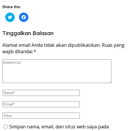
Share this:
Klik
Klik
untuk
untuk
berbagi
membagikan
pada
di
Twitter(Membuka
Facebook(Membuka
Tinggalkan Balasan
di
di
jendela
jendela
yang
yang
baru)
baru)
Alamat email Anda tidak akan dipublikasikan.
Ruas yang
wajib ditandai
*
Simpan nama, email, dan situs web saya pada