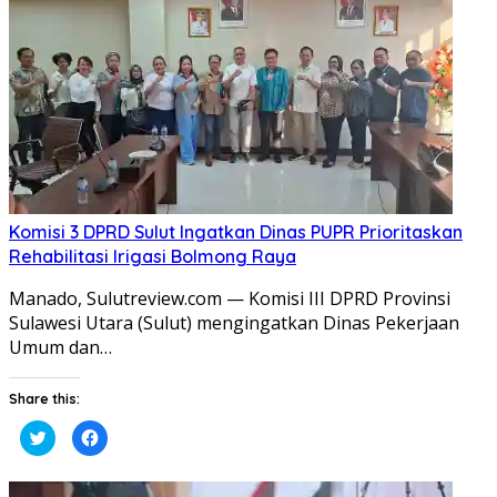
Komisi 3 DPRD Sulut Ingatkan Dinas PUPR Prioritaskan
Rehabilitasi Irigasi Bolmong Raya
​Manado, Sulutreview.com — Komisi III DPRD Provinsi
Sulawesi Utara (Sulut) mengingatkan Dinas Pekerjaan
Umum dan…
Share this:
Klik
Klik
untuk
untuk
berbagi
membagikan
pada
di
Twitter(Membuka
Facebook(Membuka