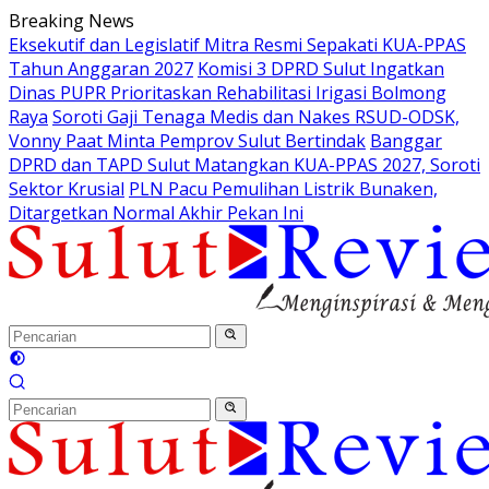
Langsung
Breaking News
ke
Eksekutif dan Legislatif Mitra Resmi Sepakati KUA-PPAS
konten
Tahun Anggaran 2027
Komisi 3 DPRD Sulut Ingatkan
Dinas PUPR Prioritaskan Rehabilitasi Irigasi Bolmong
Raya
Soroti Gaji Tenaga Medis dan Nakes RSUD-ODSK,
Vonny Paat Minta Pemprov Sulut Bertindak
Banggar
DPRD dan TAPD Sulut Matangkan KUA-PPAS 2027, Soroti
Sektor Krusial
PLN Pacu Pemulihan Listrik Bunaken,
Ditargetkan Normal Akhir Pekan Ini