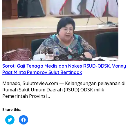
di
di
jendela
jendela
yang
yang
baru)
baru)
Soroti Gaji Tenaga Medis dan Nakes RSUD-ODSK, Vonny
Paat Minta Pemprov Sulut Bertindak
Manado, Sulutreview.com — Kelangsungan pelayanan di
Rumah Sakit Umum Daerah (RSUD) ODSK milik
Pemerintah Provinsi…
Share this:
Klik
Klik
untuk
untuk
berbagi
membagikan
pada
di