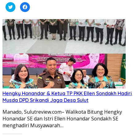
Klik
Klik
untuk
untuk
berbagi
membagikan
pada
di
Twitter(Membuka
Facebook(Membuka
di
di
jendela
jendela
yang
yang
baru)
baru)
Hengky Honandar & Ketua TP PKK Ellen Sondakh Hadiri
Musda DPD Srikandi Jaga Desa Sulut
Manado, Sulutreview.com– Walikota Bitung Hengky
Honandar SE dan Istri Ellen Honandar Sondakh SE
menghadiri Musyawarah…