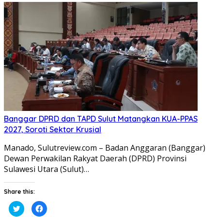
Twitter(Membuka
Facebook(Membuka
di
di
jendela
jendela
yang
yang
baru)
baru)
Banggar DPRD dan TAPD Sulut Matangkan KUA-PPAS
2027, Soroti Sektor Krusial
Manado, Sulutreview.com – Badan Anggaran (Banggar) ​
Dewan Perwakilan Rakyat Daerah (DPRD) Provinsi
Sulawesi Utara (Sulut)…
Share this:
Klik
Klik
untuk
untuk