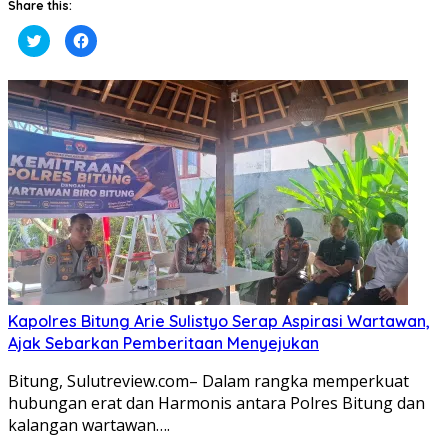
Share this:
Klik
Klik
untuk
untuk
berbagi
membagikan
pada
di
Twitter(Membuka
Facebook(Membuka
di
di
jendela
jendela
yang
yang
baru)
baru)
Kapolres Bitung Arie Sulistyo Serap Aspirasi Wartawan,
Ajak Sebarkan Pemberitaan Menyejukan
Bitung, Sulutreview.com– Dalam rangka memperkuat
hubungan erat dan Harmonis antara Polres Bitung dan
kalangan wartawan….