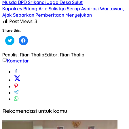
Musda DPD Srikandi Jaga Desa Sulut
Kapolres Bitung Arie Sulistyo Serap Aspirasi Wartawan,
Ajak Sebarkan Pemberitaan Menyejukan
Post Views:
3
Share this:
Klik
Klik
untuk
untuk
berbagi
membagikan
pada
di
Twitter(Membuka
Facebook(Membuka
Penulis: Rian Thalib
Editor: Rian Thalib
di
di
Komentar
jendela
jendela
yang
yang
baru)
baru)
Rekomendasi untuk kamu