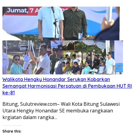
berbagi
membagikan
pada
di
Twitter(Membuka
Facebook(Membuka
di
di
jendela
jendela
yang
yang
baru)
baru)
Walikota Hengky Honandar Serukan Kobarkan
Semangat Harmonisasi Persatuan di Pembukaan HUT RI
ke-81
Bitung, Sulutreview.com– Wali Kota Bitung Sulawesi
Utara Hengky Honandar SE membuka rangkaian
krgiatan dalam rangka…
Share this: