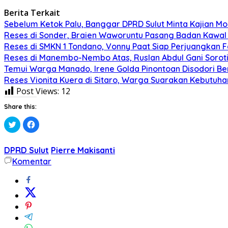
Berita Terkait
Sebelum Ketok Palu, Banggar DPRD Sulut Minta Kajian Mo
Reses di Sonder, Braien Waworuntu Pasang Badan Kawa
Reses di SMKN 1 Tondano, Vonny Paat Siap Perjuangkan Fa
Reses di Manembo-Nembo Atas, Ruslan Abdul Gani Soroti
Temui ​Warga Manado, Irene Golda Pinontoan Disodori B
Reses Vionita Kuera di Sitaro, Warga Suarakan Kebutuhan
Post Views:
12
Share this:
Klik
Klik
untuk
untuk
berbagi
membagikan
pada
di
Twitter(Membuka
Facebook(Membuka
DPRD Sulut
Pierre Makisanti
di
di
jendela
jendela
Komentar
yang
yang
baru)
baru)