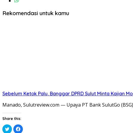
Rekomendasi untuk kamu
Sebelum Ketok Palu, Banggar DPRD Sulut Minta Kajian Mo
​Manado, Sulutreview.com — Upaya PT Bank SulutGo (BSG
Share this:
Klik
Klik
untuk
untuk