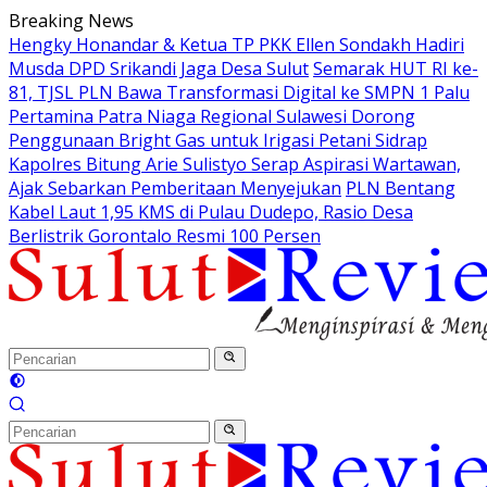
Langsung
Breaking News
ke
Hengky Honandar & Ketua TP PKK Ellen Sondakh Hadiri
konten
Musda DPD Srikandi Jaga Desa Sulut
Semarak HUT RI ke-
81, TJSL PLN Bawa Transformasi Digital ke SMPN 1 Palu
Pertamina Patra Niaga Regional Sulawesi Dorong
Penggunaan Bright Gas untuk Irigasi Petani Sidrap
Kapolres Bitung Arie Sulistyo Serap Aspirasi Wartawan,
Ajak Sebarkan Pemberitaan Menyejukan
PLN Bentang
Kabel Laut 1,95 KMS di Pulau Dudepo, Rasio Desa
Berlistrik Gorontalo Resmi 100 Persen