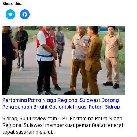
Share this:
Klik
Klik
untuk
untuk
berbagi
membagikan
pada
di
Twitter(Membuka
Facebook(Membuka
di
di
jendela
jendela
yang
yang
baru)
baru)
Pertamina Patra Niaga Regional Sulawesi Dorong
Penggunaan Bright Gas untuk Irigasi Petani Sidrap
Sidrap, Sulutreview.com – PT Pertamina Patra Niaga
Regional Sulawesi memperkuat pemanfaatan energi
tepat sasaran melalui…