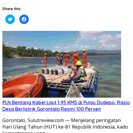
Share this:
Klik
Klik
untuk
untuk
berbagi
membagikan
pada
di
Twitter(Membuka
Facebook(Membuka
di
di
jendela
jendela
yang
yang
baru)
baru)
PLN Bentang Kabel Laut 1,95 KMS di Pulau Dudepo, Rasio
Desa Berlistrik Gorontalo Resmi 100 Persen
Gorontalo, Sulutreview.com — Menjelang peringatan
Hari Ulang Tahun (HUT) ke-81 Republik Indonesia, kado