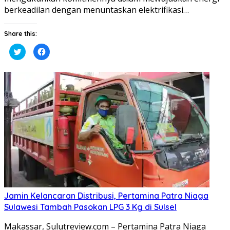
berkeadilan dengan menuntaskan elektrifikasi…
Share this:
Klik
Klik
untuk
untuk
berbagi
membagikan
pada
di
Twitter(Membuka
Facebook(Membuka
di
di
jendela
jendela
yang
yang
baru)
baru)
Jamin Kelancaran Distribusi, Pertamina Patra Niaga
Sulawesi Tambah Pasokan LPG 3 Kg di Sulsel
Makassar, Sulutreview.com – Pertamina Patra Niaga