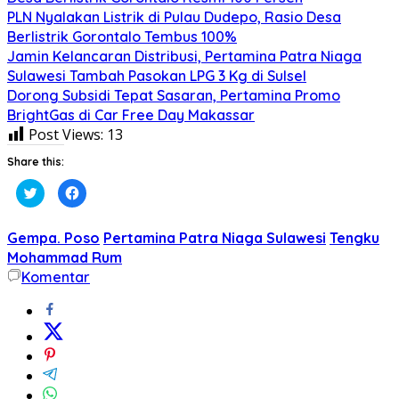
PLN Nyalakan Listrik di Pulau Dudepo, Rasio Desa
Berlistrik Gorontalo Tembus 100%
Jamin Kelancaran Distribusi, Pertamina Patra Niaga
Sulawesi Tambah Pasokan LPG 3 Kg di Sulsel
Dorong Subsidi Tepat Sasaran, Pertamina Promo
BrightGas di Car Free Day Makassar
Post Views:
13
Share this:
Klik
Klik
untuk
untuk
berbagi
membagikan
pada
di
Twitter(Membuka
Facebook(Membuka
Gempa. Poso
Pertamina Patra Niaga Sulawesi
Tengku
di
di
jendela
jendela
Mohammad Rum
yang
yang
Komentar
baru)
baru)