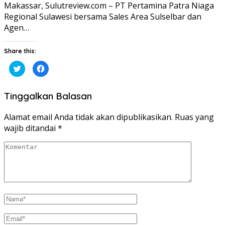
Makassar, Sulutreview.com – PT Pertamina Patra Niaga
Regional Sulawesi bersama Sales Area Sulselbar dan
Agen…
Share this:
Klik
Klik
untuk
untuk
berbagi
membagikan
pada
di
Twitter(Membuka
Facebook(Membuka
Tinggalkan Balasan
di
di
jendela
jendela
yang
yang
baru)
baru)
Alamat email Anda tidak akan dipublikasikan.
Ruas yang
wajib ditandai
*