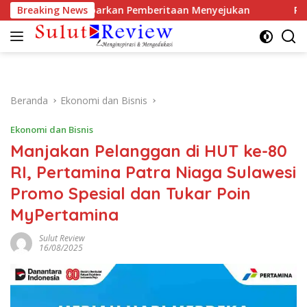
Langsung
tawan, Ajak Sebarkan Pemberitaan Menyejukan
Breaking News
Reses di 
ke
konten
Beranda
Ekonomi dan Bisnis
Ekonomi dan Bisnis
Manjakan Pelanggan di HUT ke-80
RI, Pertamina Patra Niaga Sulawesi
Promo Spesial dan Tukar Poin
MyPertamina
Sulut Review
16/08/2025