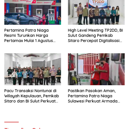
Pertamina Patra Niaga
High Level Meeting TP2DD, BI
Resmi Turunkan Harga
Sulut Gandeng Pemkab
Pertamax Mulai 1 Agustus
Sitaro Percepat Digitalisasi
2026
Keuangan
Pacu Transaksi Nontunai di
Pastikan Pasokan Aman,
Wilayah Kepulauan, Pemkab
Pertamina Patra Niaga
Sitaro dan BI Sulut Perkuat
Sulawesi Perkuat Armada
Sinergi
Tangki Biosolar