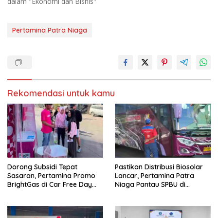
m
M
dalam "Ekonomi dan Bisnis"
b
e
u
m
k
b
a
u
d
k
Pertamina Patra Niaga
i
a
j
d
e
i
n
j
d
e
e
n
l
d
a
e
y
l
a
a
Rekomendasi untuk kamu
n
y
g
a
b
n
a
g
r
b
u
a
)
r
u
)
Dorong Subsidi Tepat
Pastikan Distribusi Biosolar
Sasaran, Pertamina Promo
Lancar, Pertamina Patra
BrightGas di Car Free Day
Niaga Pantau SPBU di
Makassar
Makassar