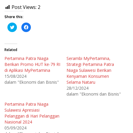
Post Views:
2
Share this:
K
K
l
l
i
i
k
k
u
u
n
n
t
t
Related
u
u
k
k
Pertamina Patra Niaga
Serambi MyPertamina,
b
m
e
e
Berikan Promo HUT ke-79 RI
Strategi Pertamina Patra
r
m
b
b
di Aplikasi MyPertamina
Niaga Sulawesi Berikan
a
a
15/08/2024
Kenyaman Konsumen
g
g
i
i
dalam "Ekonomi dan Bisnis"
Selama Nataru
p
k
a
a
28/12/2024
d
n
dalam "Ekonomi dan Bisnis"
a
d
T
i
w
F
Pertamina Patra Niaga
i
a
t
c
Sulawesi Apresiasi
t
e
e
b
Pelanggan di Hari Pelanggan
r
o
Nasional 2024
(
o
M
k
05/09/2024
e
(