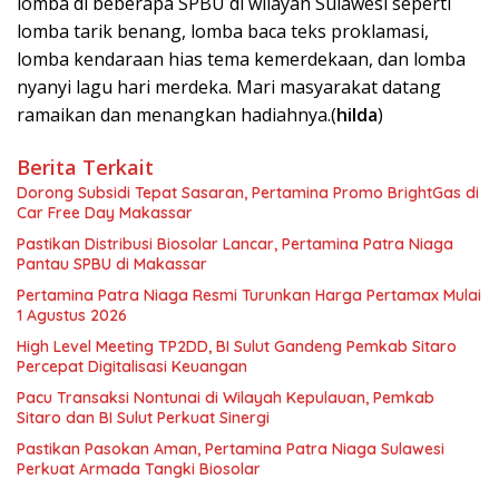
lomba di beberapa SPBU di wilayah Sulawesi seperti
lomba tarik benang, lomba baca teks proklamasi,
lomba kendaraan hias tema kemerdekaan, dan lomba
nyanyi lagu hari merdeka. Mari masyarakat datang
ramaikan dan menangkan hadiahnya.(
hilda
)
Berita Terkait
Dorong Subsidi Tepat Sasaran, Pertamina Promo BrightGas di
Car Free Day Makassar
Pastikan Distribusi Biosolar Lancar, Pertamina Patra Niaga
Pantau SPBU di Makassar
Pertamina Patra Niaga Resmi Turunkan Harga Pertamax Mulai
1 Agustus 2026
High Level Meeting TP2DD, BI Sulut Gandeng Pemkab Sitaro
Percepat Digitalisasi Keuangan
Pacu Transaksi Nontunai di Wilayah Kepulauan, Pemkab
Sitaro dan BI Sulut Perkuat Sinergi
Pastikan Pasokan Aman, Pertamina Patra Niaga Sulawesi
Perkuat Armada Tangki Biosolar