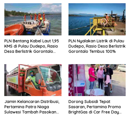
d
k
i
a
j
d
e
i
n
j
d
e
e
n
l
d
a
e
y
l
a
a
PLN Bentang Kabel Laut 1,95
PLN Nyalakan Listrik di Pulau
n
y
g
a
KMS di Pulau Dudepo, Rasio
Dudepo, Rasio Desa Berlistrik
b
n
Desa Berlistrik Gorontalo
Gorontalo Tembus 100%
a
g
r
b
Resmi 100 Persen
u
a
)
r
u
)
Jamin Kelancaran Distribusi,
Dorong Subsidi Tepat
Pertamina Patra Niaga
Sasaran, Pertamina Promo
Sulawesi Tambah Pasokan
BrightGas di Car Free Day
LPG 3 Kg di Sulsel
Makassar