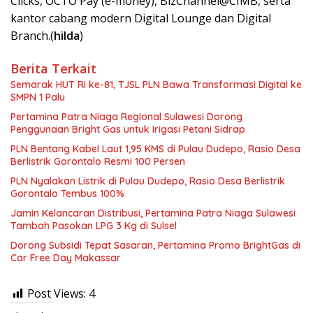
Clicks, OCTO Pay (e-money), BizChannel@CIMB, serta
kantor cabang modern Digital Lounge dan Digital
Branch.(
hilda
)
Berita Terkait
Semarak HUT RI ke-81, TJSL PLN Bawa Transformasi Digital ke
SMPN 1 Palu
Pertamina Patra Niaga Regional Sulawesi Dorong
Penggunaan Bright Gas untuk Irigasi Petani Sidrap
PLN Bentang Kabel Laut 1,95 KMS di Pulau Dudepo, Rasio Desa
Berlistrik Gorontalo Resmi 100 Persen
PLN Nyalakan Listrik di Pulau Dudepo, Rasio Desa Berlistrik
Gorontalo Tembus 100%
Jamin Kelancaran Distribusi, Pertamina Patra Niaga Sulawesi
Tambah Pasokan LPG 3 Kg di Sulsel
Dorong Subsidi Tepat Sasaran, Pertamina Promo BrightGas di
Car Free Day Makassar
Post Views:
4