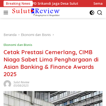
Langsung
iri Musda DPD Srikandi Jaga Desa Sulut
Breaking News
Semarak HUT RI
ke
konten
Beranda
Ekonomi dan Bisnis
Ekonomi dan Bisnis
Cetak Prestasi Cemerlang, CIMB
Niaga Sabet Lima Penghargaan di
Asian Banking & Finance Awards
2025
Sulut Review
05/08/2025