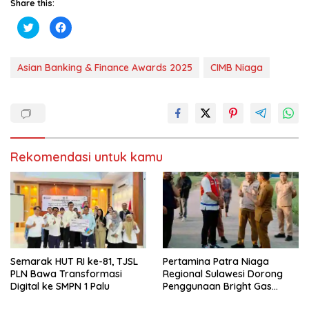
Share this:
K
K
l
l
i
i
k
k
u
u
n
n
Asian Banking & Finance Awards 2025
CIMB Niaga
t
t
u
u
k
k
b
m
e
e
r
m
b
b
a
a
g
g
i
i
Rekomendasi untuk kamu
p
k
a
a
d
n
a
d
T
i
w
F
i
a
t
c
t
e
e
b
r
o
(
o
M
k
Semarak HUT RI ke-81, TJSL
Pertamina Patra Niaga
e
(
PLN Bawa Transformasi
Regional Sulawesi Dorong
m
M
b
e
Digital ke SMPN 1 Palu
Penggunaan Bright Gas
u
m
untuk Irigasi Petani Sidrap
k
b
a
u