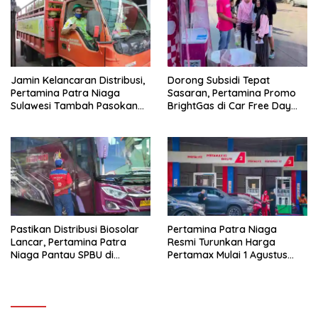
j
d
e
i
n
j
d
e
e
n
l
d
a
e
y
l
a
a
Jamin Kelancaran Distribusi,
Dorong Subsidi Tepat
n
y
g
a
Pertamina Patra Niaga
Sasaran, Pertamina Promo
b
n
Sulawesi Tambah Pasokan
BrightGas di Car Free Day
a
g
r
b
LPG 3 Kg di Sulsel
Makassar
u
a
)
r
u
)
Pastikan Distribusi Biosolar
Pertamina Patra Niaga
Lancar, Pertamina Patra
Resmi Turunkan Harga
Niaga Pantau SPBU di
Pertamax Mulai 1 Agustus
Makassar
2026