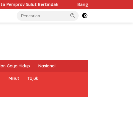
ertindak
Banggar DPRD dan TAPD Sulut Matangkan KUA-P
dan Gaya Hidup
Nasional
a
Minut
Tajuk