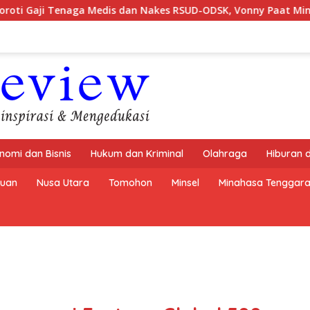
Medis dan Nakes RSUD-ODSK, Vonny Paat Minta Pemprov Sulut B
nomi dan Bisnis
Hukum dan Kriminal
Olahraga
Hiburan 
buan
Nusa Utara
Tomohon
Minsel
Minahasa Tenggar