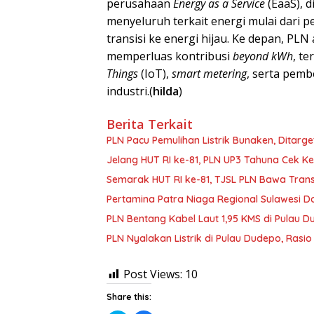
perusahaan
Energy as a Service
(EaaS), 
menyeluruh terkait energi mulai dari 
transisi ke energi hijau. Ke depan, PL
memperluas kontribusi
beyond kWh
, t
Things
(IoT),
smart metering
, serta pem
industri.(
hilda
)
Berita Terkait
PLN Pacu Pemulihan Listrik Bunaken, Ditarge
Jelang HUT RI ke-81, PLN UP3 Tahuna Cek Ke
Semarak HUT RI ke-81, TJSL PLN Bawa Transf
Pertamina Patra Niaga Regional Sulawesi Do
PLN Bentang Kabel Laut 1,95 KMS di Pulau D
PLN Nyalakan Listrik di Pulau Dudepo, Rasi
Post Views:
10
Share this: