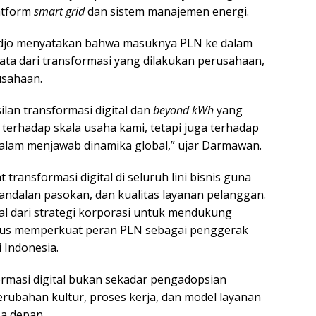
atform
smart grid
dan sistem manajemen energi.
djo menyatakan bahwa masuknya PLN ke dalam
ata dari transformasi yang dilakukan perusahaan,
sahaan.
ilan transformasi digital dan
beyond kWh
yang
 terhadap skala usaha kami, tetapi juga terhadap
dalam menjawab dinamika global,” ujar Darmawan.
ransformasi digital di seluruh lini bisnis guna
eandalan pasokan, dan kualitas layanan pelanggan.
ral dari strategi korporasi untuk mendukung
ligus memperkuat peran PLN sebagai penggerak
i Indonesia.
asi digital bukan sekadar pengadopsian
erubahan kultur, proses kerja, dan model layanan
a depan.