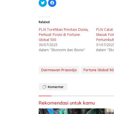
K
K
l
l
i
i
k
k
u
u
n
n
t
t
Related
u
u
k
k
PLN Torehkan Prestasi Dunia,
PLN Catat 
b
m
e
e
Perkuat Posisi di Fortune
Masuk For
r
m
b
b
Global 500
Pertumbuh
a
a
30/07/2025
31/07/202
g
g
i
i
dalam "Ekonomi dan Bisnis"
dalam "Eko
p
k
a
a
d
n
a
d
T
i
w
F
i
a
Darmawan Prasodjo
Fortune Global 5
t
c
t
e
e
b
r
o
(
o
Komentar
M
k
e
(
m
M
b
e
u
m
Rekomendasi untuk kamu
k
b
a
u
d
k
i
a