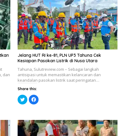
etkan
Jelang HUT RI ke-81, PLN UP3 Tahuna Cek
Kesiapan Pasokan Listrik di Nusa Utara
it
Tahuna, Sulutreview.com – Sebagai langkah
h, dan
antisipasi untuk memastikan kelancaran dan
keandalan pasokan listrik saat peringatan…
Share this:
K
K
l
l
i
i
k
k
u
u
n
n
t
t
u
u
k
k
b
m
e
e