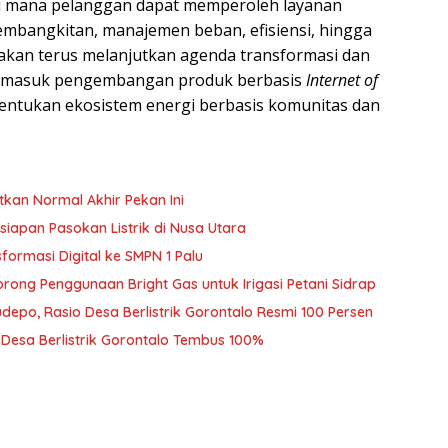
di mana pelanggan dapat memperoleh layanan
pembangkitan, manajemen beban, efisiensi, hingga
N akan terus melanjutkan agenda transformasi dan
ermasuk pengembangan produk berbasis
Internet of
bentukan ekosistem energi berbasis komunitas dan
tkan Normal Akhir Pekan Ini
siapan Pasokan Listrik di Nusa Utara
ormasi Digital ke SMPN 1 Palu
rong Penggunaan Bright Gas untuk Irigasi Petani Sidrap
udepo, Rasio Desa Berlistrik Gorontalo Resmi 100 Persen
o Desa Berlistrik Gorontalo Tembus 100%