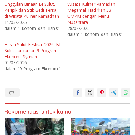
k
k
Unggulan Binaan BI Sulut,
Wisata Kuliner Ramadan
b
m
e
e
Keripik dan Stik Gedi Tersaji
Megamall Hadirkan 33
r
m
b
b
di Wisata Kuliner Ramadhan
UMKM dengan Menu
a
a
11/03/2025
Nusantara
g
g
i
i
dalam "Ekonomi dan Bisnis"
28/02/2025
p
k
a
a
dalam "Ekonomi dan Bisnis"
d
n
a
d
T
i
Hijrah Sulut Festival 2026, BI
w
F
Sulut Luncurkan 9 Program
i
a
t
c
Ekonomi Syariah
t
e
e
b
01/03/2026
r
o
dalam "9 Program Ekonomi"
(
o
M
k
e
(
m
M
b
e
u
m
k
b
a
u
d
k
i
a
j
d
e
i
Rekomendasi untuk kamu
n
j
d
e
e
n
l
d
a
e
y
l
a
a