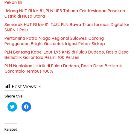
Pekan Ini
Jelang HUT RI ke-81, PLN UP3 Tahuna Cek Kesiapan Pasokan
Listrik di Nusa Utara
Semarak HUT RI ke-81, TJSL PLN Bawa Transformasi Digital ke
SMPN 1 Palu
Pertamina Patra Niaga Regional Sulawesi Dorong
Penggunaan Bright Gas untuk Irigasi Petani Sidrap
PLN Bentang Kabel Laut 1,95 KMS di Pulau Dudepo, Rasio Desa
Berlistrik Gorontalo Resmi 100 Persen
PLN Nyalakan Listrik di Pulau Dudepo, Rasio Desa Berlistrik
Gorontalo Tembus 100%
Post Views:
3
Share this:
K
K
l
l
i
i
k
k
u
u
n
n
t
t
Related
u
u