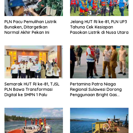
n
y
g
a
b
n
a
g
r
b
u
a
PLN Pacu Pemulihan Listrik
Jelang HUT RI ke-81, PLN UP3
)
r
Bunaken, Ditargetkan
Tahuna Cek Kesiapan
u
)
Normal Akhir Pekan Ini
Pasokan Listrik di Nusa Utara
Semarak HUT RI ke-81, TJSL
Pertamina Patra Niaga
PLN Bawa Transformasi
Regional Sulawesi Dorong
Digital ke SMPN 1 Palu
Penggunaan Bright Gas
untuk Irigasi Petani Sidrap