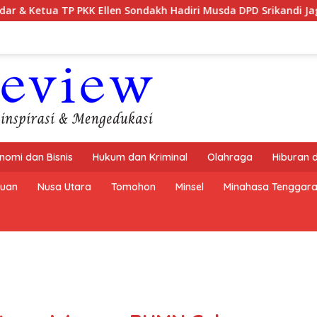
len Sondakh Hadiri Musda DPD Srikandi Jaga Desa Sulut
nomi dan Bisnis
Hukum dan Kriminal
Olahraga
Hiburan 
buan
Nusa Utara
Tomohon
Minsel
Minahasa Tenggar