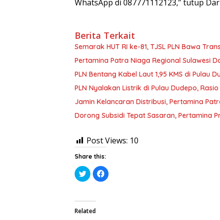
WhatsApp di 087771112123,” tutup Da
Berita Terkait
Semarak HUT RI ke-81, TJSL PLN Bawa Transf
Pertamina Patra Niaga Regional Sulawesi Do
PLN Bentang Kabel Laut 1,95 KMS di Pulau D
PLN Nyalakan Listrik di Pulau Dudepo, Rasi
Jamin Kelancaran Distribusi, Pertamina Pat
Dorong Subsidi Tepat Sasaran, Pertamina P
Post Views:
10
Share this:
K
K
l
l
i
i
k
k
u
u
n
n
t
t
Related
u
u
k
k