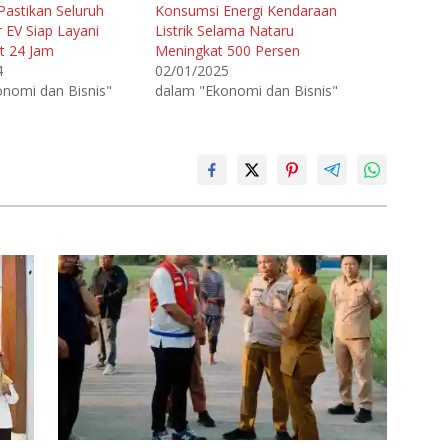
Pastikan Seluruh
Konsumsi Energi Kendaraan
r EV Siap Layani
Listrik Selama Nataru
t 24 Jam
Meningkat 500 Persen
4
02/01/2025
nomi dan Bisnis"
dalam "Ekonomi dan Bisnis"