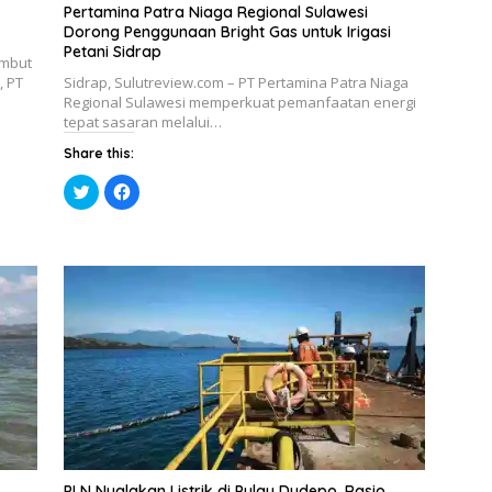
Pertamina Patra Niaga Regional Sulawesi
Dorong Penggunaan Bright Gas untuk Irigasi
Petani Sidrap
ambut
, PT
Sidrap, Sulutreview.com – PT Pertamina Patra Niaga
Regional Sulawesi memperkuat pemanfaatan energi
tepat sasaran melalui…
Share this:
K
K
l
l
i
i
k
k
u
u
n
n
t
t
u
u
k
k
b
m
e
e
r
m
b
b
a
a
g
g
i
i
p
k
a
a
d
n
a
d
T
i
w
F
i
a
PLN Nyalakan Listrik di Pulau Dudepo, Rasio
t
c