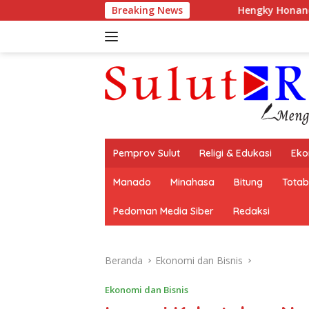
Langsung
Breaking News
Hengky Honandar & Ketua TP PKK El
ke
konten
Pemprov Sulut
Religi & Edukasi
Eko
Manado
Minahasa
Bitung
Tota
Pedoman Media Siber
Redaksi
Beranda
Ekonomi dan Bisnis
Ekonomi dan Bisnis