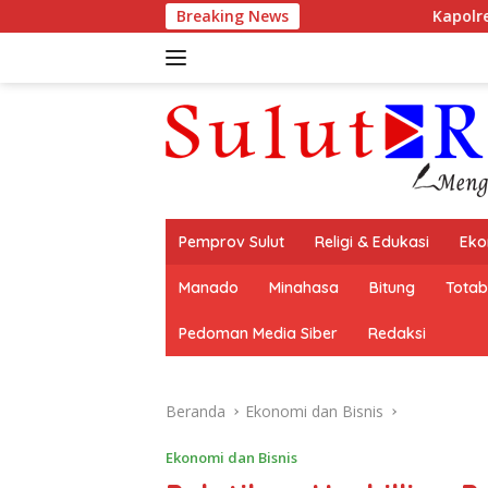
Langsung
Breaking News
Kapolres Bitung Arie Sul
ke
konten
Pemprov Sulut
Religi & Edukasi
Eko
Manado
Minahasa
Bitung
Tota
Pedoman Media Siber
Redaksi
Beranda
Ekonomi dan Bisnis
Ekonomi dan Bisnis