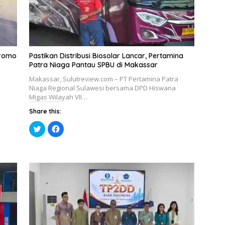
Promo
Pastikan Distribusi Biosolar Lancar, Pertamina
Patra Niaga Pantau SPBU di Makassar
a
Makassar, Sulutreview.com – PT Pertamina Patra
Niaga Regional Sulawesi bersama DPD Hiswana
Migas Wilayah VII…
Share this:
K
K
l
l
i
i
k
k
u
u
n
n
t
t
u
u
k
k
b
m
e
e
r
m
b
b
a
a
g
g
i
i
p
k