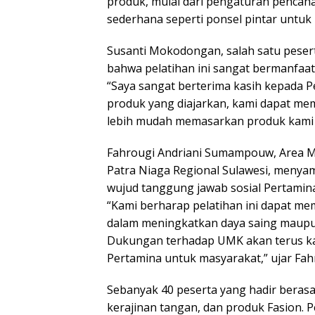
produk, mulai dari pengaturan pencah
sederhana seperti ponsel pintar untuk
Susanti Mokodongan, salah satu pese
bahwa pelatihan ini sangat bermanf
“Saya sangat berterima kasih kepada Pe
produk yang diajarkan, kami dapat me
lebih mudah memasarkan produk kami s
Fahrougi Andriani Sumampouw, Area M
Patra Niaga Regional Sulawesi, menya
wujud tanggung jawab sosial Pertami
“Kami berharap pelatihan ini dapat mem
dalam meningkatkan daya saing maup
Dukungan terhadap UMK akan terus kam
Pertamina untuk masyarakat,” ujar Fah
Sebanyak 40 peserta yang hadir berasal
kerajinan tangan, dan produk Fasion. 