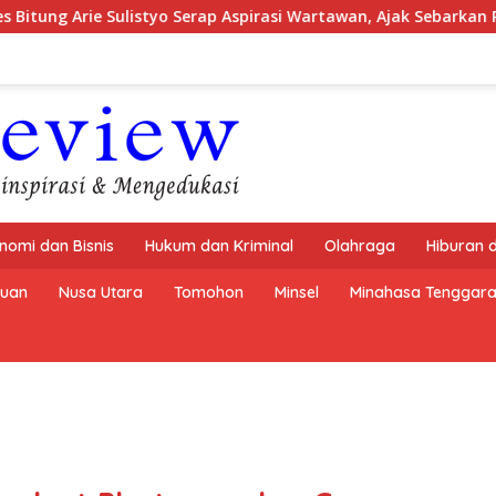
istyo Serap Aspirasi Wartawan, Ajak Sebarkan Pemberitaan Meny
nomi dan Bisnis
Hukum dan Kriminal
Olahraga
Hiburan 
buan
Nusa Utara
Tomohon
Minsel
Minahasa Tenggar