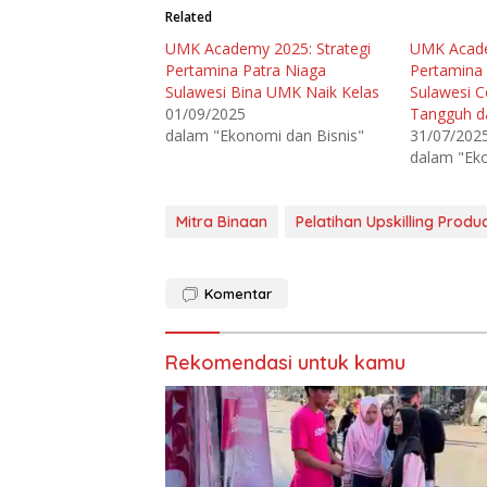
t
t
Related
u
u
k
k
UMK Academy 2025: Strategi
UMK Acad
b
m
e
e
Pertamina Patra Niaga
Pertamina 
r
m
b
b
Sulawesi Bina UMK Naik Kelas
Sulawesi 
a
a
01/09/2025
Tangguh d
g
g
i
i
dalam "Ekonomi dan Bisnis"
31/07/202
p
k
a
a
dalam "Eko
d
n
a
d
T
i
w
F
i
a
Mitra Binaan
Pelatihan Upskilling Prod
t
c
t
e
e
b
r
o
(
o
Komentar
M
k
e
(
m
M
b
e
u
m
Rekomendasi untuk kamu
k
b
a
u
d
k
i
a
j
d
e
i
n
j
d
e
e
n
l
d