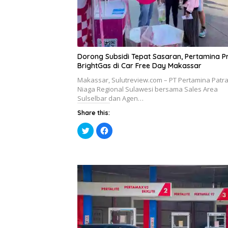
a
e
y
l
a
a
n
y
g
a
b
n
a
g
r
b
u
a
Dorong Subsidi Tepat Sasaran, Pertamina 
)
r
u
BrightGas di Car Free Day Makassar
)
Makassar, Sulutreview.com – PT Pertamina Patr
Niaga Regional Sulawesi bersama Sales Area
Sulselbar dan Agen…
Share this:
K
K
l
l
i
i
k
k
u
u
n
n
t
t
u
u
k
k
b
m
e
e
r
m
b
b
a
a
g
g
i
i
p
k