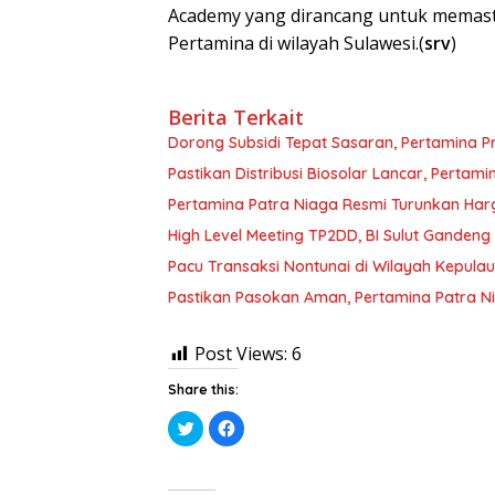
Academy yang dirancang untuk memast
Pertamina di wilayah Sulawesi.(
srv
)
Berita Terkait
Dorong Subsidi Tepat Sasaran, Pertamina P
Pastikan Distribusi Biosolar Lancar, Perta
Pertamina Patra Niaga Resmi Turunkan Har
High Level Meeting TP2DD, BI Sulut Gandeng
Pacu Transaksi Nontunai di Wilayah Kepulau
Pastikan Pasokan Aman, Pertamina Patra N
Post Views:
6
Share this:
K
K
l
l
i
i
k
k
u
u
n
n