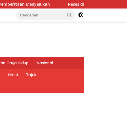
ejukan
Reses di Sonder, Braien Waworuntu Pasang Bad
dan Gaya Hidup
Nasional
a
Minut
Tajuk