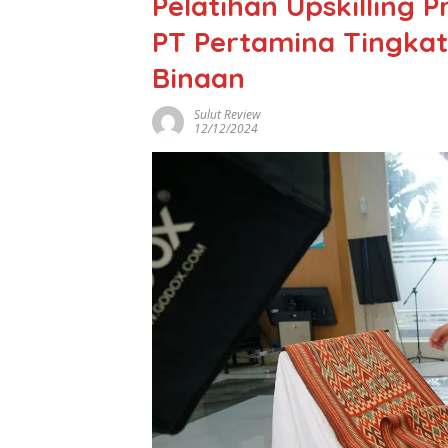
Pelatihan Upskilling 
PT Pertamina Tingkat
Binaan
Sulut Review
12/12/2024