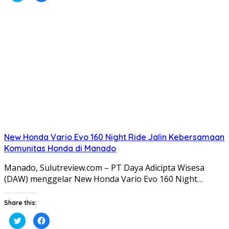
berbagi
membagikan
pada
di
Twitter(Membuka
Facebook(Membuka
di
di
jendela
jendela
yang
yang
baru)
baru)
New Honda Vario Evo 160 Night Ride Jalin Kebersamaan
Komunitas Honda di Manado
Manado, Sulutreview.com – PT Daya Adicipta Wisesa
(DAW) menggelar New Honda Vario Evo 160 Night…
Share this:
Klik
Klik
untuk
untuk