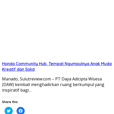
pada
di
Twitter(Membuka
Facebook(Membuka
di
di
jendela
jendela
yang
yang
baru)
baru)
Honda Community Hub, Tempat Ngumpulnya Anak Muda
Kreatif dan Solid
Manado, Sulutreview.com – PT Daya Adicipta Wisesa
(DAW) kembali menghadirkan ruang berkumpul yang
inspiratif bagi…
Share this:
Klik
Klik
untuk
untuk