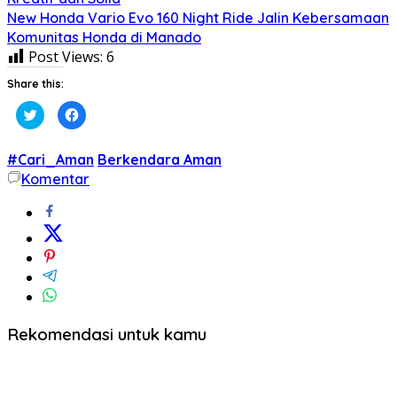
New Honda Vario Evo 160 Night Ride Jalin Kebersamaan
Komunitas Honda di Manado
Post Views:
6
Share this:
Klik
Klik
untuk
untuk
berbagi
membagikan
pada
di
Twitter(Membuka
Facebook(Membuka
#Cari_Aman
Berkendara Aman
di
di
jendela
jendela
Komentar
yang
yang
baru)
baru)
Rekomendasi untuk kamu