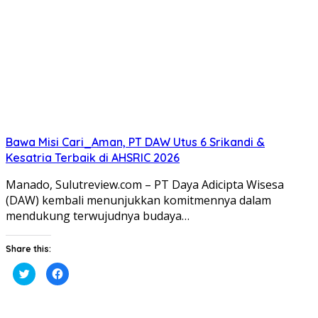
Bawa Misi Cari_Aman, PT DAW Utus 6 Srikandi &
Kesatria Terbaik di AHSRIC 2026
Manado, Sulutreview.com – PT Daya Adicipta Wisesa
(DAW) kembali menunjukkan komitmennya dalam
mendukung terwujudnya budaya…
Share this:
Klik
Klik
untuk
untuk
berbagi
membagikan
pada
di
Twitter(Membuka
Facebook(Membuka
di
di