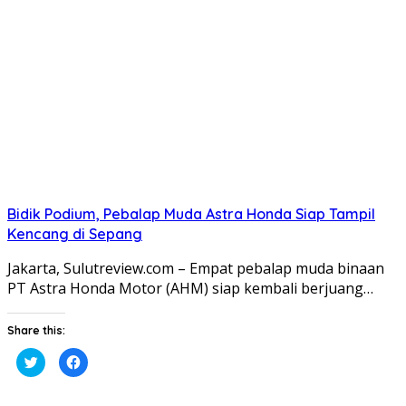
Twitter(Membuka
Facebook(Membuka
di
di
jendela
jendela
yang
yang
baru)
baru)
Bidik Podium, Pebalap Muda Astra Honda Siap Tampil
Kencang di Sepang
​Jakarta, Sulutreview.com – Empat pebalap muda binaan
PT Astra Honda Motor (AHM) siap kembali berjuang…
Share this:
Klik
Klik
untuk
untuk
berbagi
membagikan
pada
di
Twitter(Membuka
Facebook(Membuka