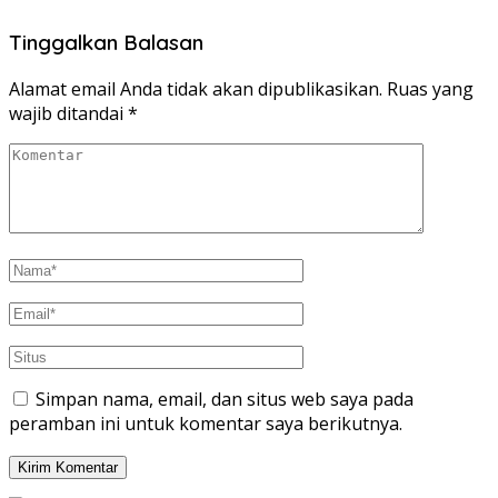
berbagi
membagikan
pada
di
Twitter(Membuka
Facebook(Membuka
Tinggalkan Balasan
di
di
jendela
jendela
yang
yang
baru)
baru)
Alamat email Anda tidak akan dipublikasikan.
Ruas yang
wajib ditandai
*
Simpan nama, email, dan situs web saya pada
peramban ini untuk komentar saya berikutnya.