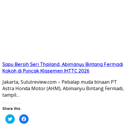
jendela
jendela
yang
yang
baru)
baru)
Sapu Bersih Seri Thailand, Abimanyu Bintang Fermadi
Kokoh di Puncak Klasemen IHTTC 2026
Jakarta, Sulutreview.com – Pebalap muda binaan PT
Astra Honda Motor (AHM), Abimanyu Bintang Fermadi,
tampil…
Share this:
Klik
Klik
untuk
untuk
berbagi
membagikan
pada
di