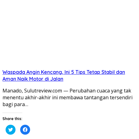
di
di
jendela
jendela
yang
yang
baru)
baru)
Waspada Angin Kencang, Ini 5 Tips Tetap Stabil dan
Aman Naik Motor di Jalan
Manado, Sulutreview.com — Perubahan cuaca yang tak
menentu akhir-akhir ini membawa tantangan tersendiri
bagi para…
Share this:
Klik
Klik
untuk
untuk
berbagi
membagikan