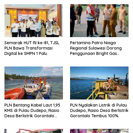
T
i
w
F
i
a
t
c
t
e
e
b
r
o
(
o
M
k
e
(
m
M
b
e
Semarak HUT RI ke-81, TJSL
Pertamina Patra Niaga
u
m
PLN Bawa Transformasi
Regional Sulawesi Dorong
k
b
a
u
Digital ke SMPN 1 Palu
Penggunaan Bright Gas
d
k
untuk Irigasi Petani Sidrap
i
a
j
d
e
i
n
j
d
e
e
n
l
d
a
e
y
l
a
a
n
y
g
a
b
n
PLN Bentang Kabel Laut 1,95
PLN Nyalakan Listrik di Pulau
a
g
r
b
KMS di Pulau Dudepo, Rasio
Dudepo, Rasio Desa Berlistrik
u
a
Desa Berlistrik Gorontalo
Gorontalo Tembus 100%
)
r
u
Resmi 100 Persen
)