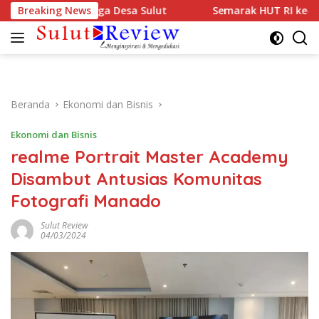
Langsung
rikandi Jaga Desa Sulut
Breaking News
Semarak HUT RI ke-81, TJSL PL
ke
konten
Beranda
Ekonomi dan Bisnis
Ekonomi dan Bisnis
realme Portrait Master Academy
Disambut Antusias Komunitas
Fotografi Manado
Sulut Review
04/03/2024