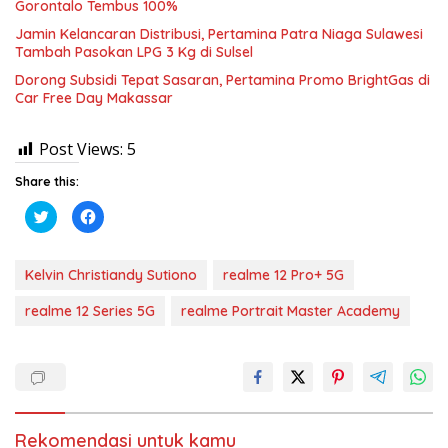
Gorontalo Tembus 100%
Jamin Kelancaran Distribusi, Pertamina Patra Niaga Sulawesi
Tambah Pasokan LPG 3 Kg di Sulsel
Dorong Subsidi Tepat Sasaran, Pertamina Promo BrightGas di
Car Free Day Makassar
Post Views:
5
Share this:
K
K
l
l
i
i
k
k
u
u
n
n
Kelvin Christiandy Sutiono
realme 12 Pro+ 5G
t
t
u
u
k
k
realme 12 Series 5G
realme Portrait Master Academy
b
m
e
e
r
m
b
b
a
a
g
g
i
i
p
k
a
a
d
n
Rekomendasi untuk kamu
a
d