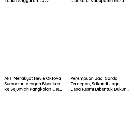
Tahun Anggaran 2027
Dibuka di Kabupaten Mitra
n
j
d
e
e
n
l
d
a
e
y
l
a
a
n
y
g
a
b
n
a
g
r
b
u
a
)
r
u
)
Aksi Merakyat Hevie Oktova
Perempuan Jadi Garda
Sumarrau dengan Blusukan
Terdepan, Srikandi Jaga
ke Sejumlah Pangkalan Ojek
Desa Resmi Dibentuk Dukung
di Aertembaga
ABPEDNAS di Mitra