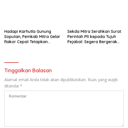
Hadapi Karhutla Gunung
Sekda Mitra Serahkan Surat
Soputan, Pemkab Mitra Gelar
Perintah Plt kepada Tujuh
Rakor Cepat Tetapkan
Pejabat: Segera Bergerak
Status Tanggap Darurat
Cepat, Jaga
Keberlangsungan Program
Tinggalkan Balasan
Alamat email Anda tidak akan dipublikasikan.
Ruas yang wajib
ditandai
*