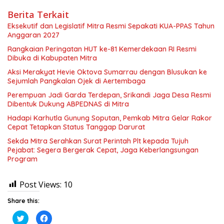
Berita Terkait
Eksekutif dan Legislatif Mitra Resmi Sepakati KUA-PPAS Tahun
Anggaran 2027
Rangkaian Peringatan HUT ke-81 Kemerdekaan RI Resmi
Dibuka di Kabupaten Mitra
Aksi Merakyat Hevie Oktova Sumarrau dengan Blusukan ke
Sejumlah Pangkalan Ojek di Aertembaga
Perempuan Jadi Garda Terdepan, Srikandi Jaga Desa Resmi
Dibentuk Dukung ABPEDNAS di Mitra
Hadapi Karhutla Gunung Soputan, Pemkab Mitra Gelar Rakor
Cepat Tetapkan Status Tanggap Darurat
Sekda Mitra Serahkan Surat Perintah Plt kepada Tujuh
Pejabat: Segera Bergerak Cepat, Jaga Keberlangsungan
Program
Post Views:
10
Share this:
K
K
l
l