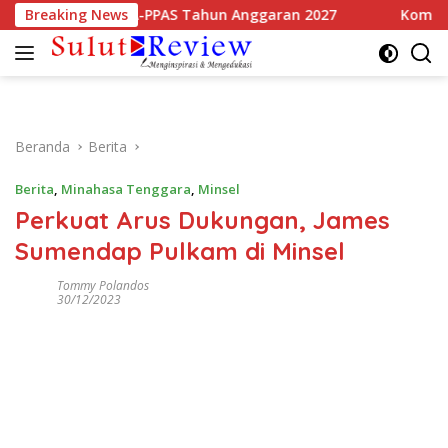
Langsung
smi Sepakati KUA-PPAS Tahun Anggaran 2027
Breaking News
Komisi 3 DP
ke
konten
Beranda
Berita
Berita
,
Minahasa Tenggara
,
Minsel
Perkuat Arus Dukungan, James
Sumendap Pulkam di Minsel
Tommy Polandos
30/12/2023