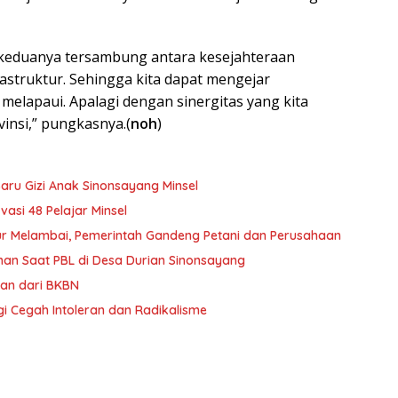
 keduanya tersambung antara kesejahteraan
truktur. Sehingga kita dapat mengejar
 melapaui. Apalagi dengan sinergitas yang kita
insi,” pungkasnya.(
noh
)
ru Gizi Anak Sinonsayang Minsel
asi 48 Pelajar Minsel
iur Melambai, Pemerintah Gandeng Petani dan Perusahaan
han Saat PBL di Desa Durian Sinonsayang
an dari BKBN
gi Cegah Intoleran dan Radikalisme