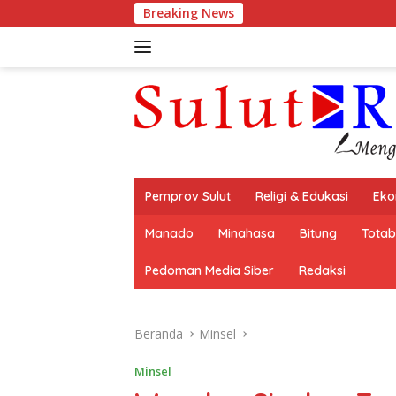
Langsung
Breaking News
Eks
ke
konten
Pemprov Sulut
Religi & Edukasi
Eko
Manado
Minahasa
Bitung
Tota
Pedoman Media Siber
Redaksi
Beranda
Minsel
Minsel