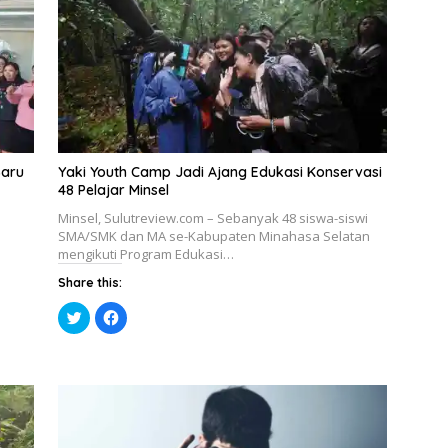
Baru
Yaki Youth Camp Jadi Ajang Edukasi Konservasi
48 Pelajar Minsel
Minsel, Sulutreview.com – Sebanyak 48 siswa-siswi
SMA/SMK dan MA se-Kabupaten Minahasa Selatan
mengikuti Program Edukasi…
Share this:
K
K
l
l
i
i
k
k
u
u
n
n
t
t
u
u
k
k
b
m
e
e
r
m