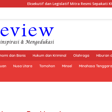
ekutif dan Legislatif Mitra Resmi Sepakati KUA-PPAS Tahun An
nomi dan Bisnis
Hukum dan Kriminal
Olahraga
Hiburan 
buan
Nusa Utara
Tomohon
Minsel
Minahasa Tenggar