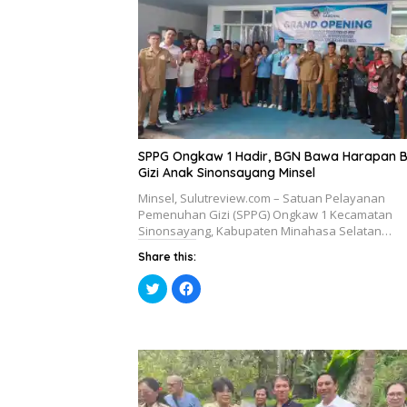
i
a
j
d
e
i
n
j
d
e
e
n
l
d
a
e
y
l
a
a
n
y
g
a
b
n
a
g
r
b
SPPG Ongkaw 1 Hadir, BGN Bawa Harapan 
u
a
Gizi Anak Sinonsayang Minsel
)
r
u
)
Minsel, Sulutreview.com – Satuan Pelayanan
Pemenuhan Gizi (SPPG) Ongkaw 1 Kecamatan
Sinonsayang, Kabupaten Minahasa Selatan…
Share this:
K
K
l
l
i
i
k
k
u
u
n
n
t
t
u
u
k
k
b
m
e
e
r
m