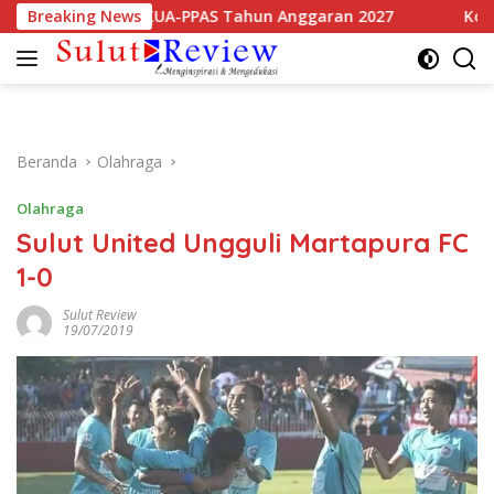
Langsung
esmi Sepakati KUA-PPAS Tahun Anggaran 2027
Breaking News
Komisi 3 
ke
konten
Beranda
Olahraga
Olahraga
Sulut United Ungguli Martapura FC
1-0
Sulut Review
19/07/2019