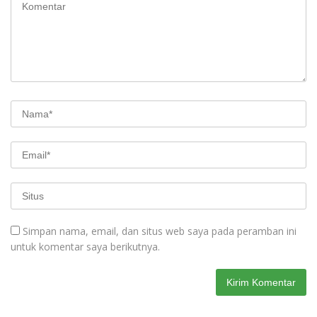
Simpan nama, email, dan situs web saya pada peramban ini
untuk komentar saya berikutnya.