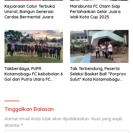
Kejuaraan Catur Terbuka
Marabunta FC Otam Siap
Unsrat, Bangun Generasi
Pertahankan Gelar Juara
Cerdas Bermental Juara
Wali Kota Cup 2025
Takberdaya, PUPR
Tak Terbendung, Peserta
Kotamobagu FC kebobolan 6
Seleksi Basket Ball “Porprov
Gol dari Putra Utara FC
Sulut” Kota Kotamobagu
Pontodon Timur
Membludak
Tinggalkan Balasan
Alamat email Anda tidak akan dipublikasikan.
Ruas yang wajib
ditandai
*