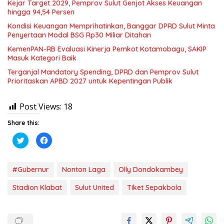
Kejar Target 2029, Pemprov Sulut Genjot Akses Keuangan
hingga 94,54 Persen
Kondisi Keuangan Memprihatinkan, Banggar DPRD Sulut Minta
Penyertaan Modal BSG Rp30 Miliar Ditahan
KemenPAN-RB Evaluasi Kinerja Pemkot Kotamobagu, SAKIP
Masuk Kategori Baik
Terganjal Mandatory Spending, DPRD dan Pemprov Sulut
Prioritaskan APBD 2027 untuk Kepentingan Publik
Post Views:
18
Share this:
K
K
l
l
i
i
k
k
u
u
n
n
#Gubernur
Nonton Laga
Olly Dondokambey
t
t
u
u
k
k
Stadion Klabat
Sulut United
Tiket Sepakbola
b
m
e
e
r
m
b
b
a
a
g
g