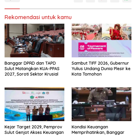
i
i
p
k
a
a
d
n
Rekomendasi untuk kamu
a
d
T
i
w
F
i
a
t
c
t
e
e
b
r
o
(
o
M
k
e
(
m
M
b
e
Banggar DPRD dan TAPD
Sambut TIFF 2026, Gubernur
u
m
Sulut Matangkan KUA-PPAS
Yulius Undang Dunia Plesir ke
k
b
a
u
2027, Soroti Sektor Krusial
Kota Tomohon
d
k
i
a
j
d
e
i
n
j
d
e
e
n
l
d
a
e
y
l
a
a
n
y
g
a
b
n
Kejar Target 2029, Pemprov
Kondisi Keuangan
a
g
r
b
Sulut Genjot Akses Keuangan
Memprihatinkan, Banggar
u
a