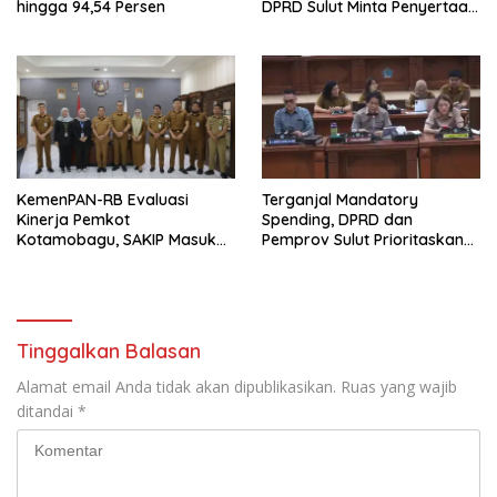
hingga 94,54 Persen
DPRD Sulut Minta Penyertaan
)
r
u
Modal BSG Rp30 Miliar
)
Ditahan
KemenPAN-RB Evaluasi
Terganjal Mandatory
Kinerja Pemkot
Spending, DPRD dan
Kotamobagu, SAKIP Masuk
Pemprov Sulut Prioritaskan
Kategori Baik
APBD 2027 untuk
Kepentingan Publik
Tinggalkan Balasan
Alamat email Anda tidak akan dipublikasikan.
Ruas yang wajib
ditandai
*