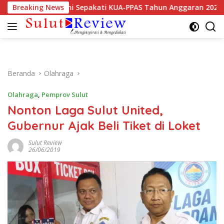
Langsung
atif Mitra Resmi Sepakati KUA-PPAS Tahun Anggaran 2027
Breaking News
ke
konten
Beranda
Olahraga
Olahraga
,
Pemprov Sulut
Nonton Laga Sulut United,
Gubernur Ajak Beli Tiket di Loket
Sulut Review
26/06/2019