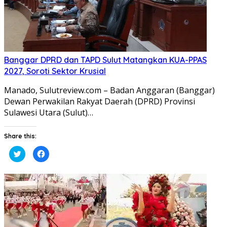
Banggar DPRD dan TAPD Sulut Matangkan KUA-PPAS
2027, Soroti Sektor Krusial
Manado, Sulutreview.com – Badan Anggaran (Banggar) ​
Dewan Perwakilan Rakyat Daerah (DPRD) Provinsi
Sulawesi Utara (Sulut)…
Share this:
Klik
Klik
untuk
untuk
berbagi
membagikan
pada
di
Twitter(Membuka
Facebook(Membuka
di
di
jendela
jendela
yang
yang
baru)
baru)