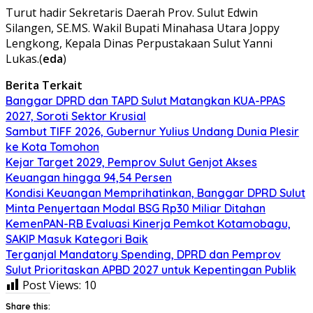
Turut hadir Sekretaris Daerah Prov. Sulut Edwin
Silangen, SE.MS. Wakil Bupati Minahasa Utara Joppy
Lengkong, Kepala Dinas Perpustakaan Sulut Yanni
Lukas.(
eda
)
Berita Terkait
Banggar DPRD dan TAPD Sulut Matangkan KUA-PPAS
2027, Soroti Sektor Krusial
Sambut TIFF 2026, Gubernur Yulius Undang Dunia Plesir
ke Kota Tomohon
Kejar Target 2029, Pemprov Sulut Genjot Akses
Keuangan hingga 94,54 Persen
Kondisi Keuangan Memprihatinkan, Banggar DPRD Sulut
Minta Penyertaan Modal BSG Rp30 Miliar Ditahan
KemenPAN-RB Evaluasi Kinerja Pemkot Kotamobagu,
SAKIP Masuk Kategori Baik
Terganjal Mandatory Spending, DPRD dan Pemprov
Sulut Prioritaskan APBD 2027 untuk Kepentingan Publik
Post Views:
10
Share this: