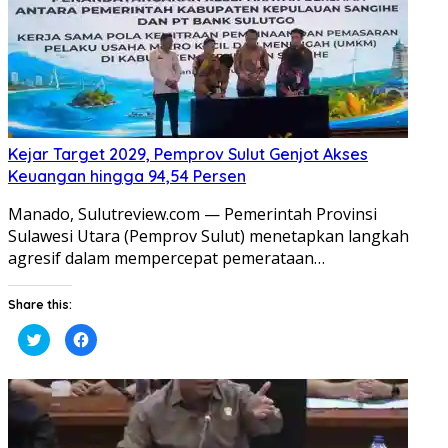
Kejar Target 2029, Pemprov Sulut Genjot Akses
Keuangan hingga 94,54 Persen
Manado, Sulutreview.com — Pemerintah Provinsi
Sulawesi Utara (Pemprov Sulut) menetapkan langkah
agresif dalam mempercepat pemerataan…
Share this:
Klik
Klik
untuk
untuk
berbagi
membagikan
pada
di
Twitter(Membuka
Facebook(Membuka
di
di
jendela
jendela
yang
yang
baru)
baru)