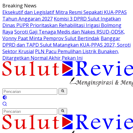
Langsung
Breaking News
ke
Eksekutif dan Legislatif Mitra Resmi Sepakati KUA-PPAS
konten
Tahun Anggaran 2027
Komisi 3 DPRD Sulut Ingatkan
Dinas PUPR Prioritaskan Rehabilitasi Irigasi Bolmong
Raya
Soroti Gaji Tenaga Medis dan Nakes RSUD-ODSK,
Vonny Paat Minta Pemprov Sulut Bertindak
Banggar
DPRD dan TAPD Sulut Matangkan KUA-PPAS 2027, Soroti
Sektor Krusial
PLN Pacu Pemulihan Listrik Bunaken,
Ditargetkan Normal Akhir Pekan Ini