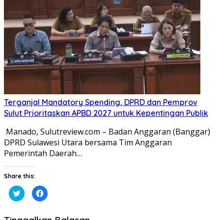
yang
yang
baru)
baru)
Terganjal Mandatory Spending, DPRD dan Pemprov
Sulut Prioritaskan APBD 2027 untuk Kepentingan Publik
​ ​Manado, Sulutreview.com – Badan Anggaran (Banggar)
DPRD Sulawesi Utara bersama Tim Anggaran
Pemerintah Daerah…
Share this:
Klik
Klik
untuk
untuk
berbagi
membagikan
pada
di
Twitter(Membuka
Facebook(Membuka
Tinggalkan Balasan