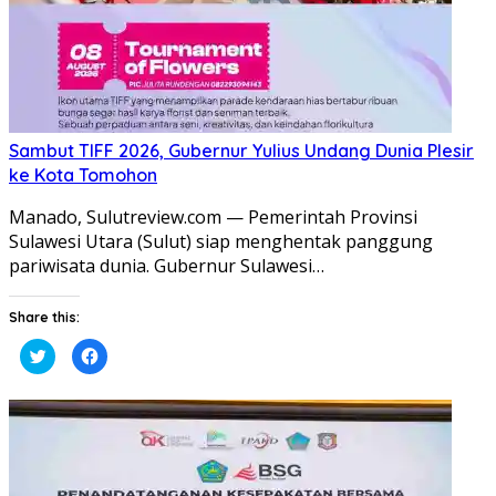
Sambut TIFF 2026, Gubernur Yulius Undang Dunia Plesir
ke Kota Tomohon
Manado, Sulutreview.com — Pemerintah Provinsi
Sulawesi Utara (Sulut) siap menghentak panggung
pariwisata dunia. Gubernur Sulawesi…
Share this:
Klik
Klik
untuk
untuk
berbagi
membagikan
pada
di
Twitter(Membuka
Facebook(Membuka
di
di
jendela
jendela
yang
yang
baru)
baru)