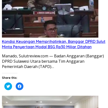
Kondisi Keuangan Memprihatinkan, Banggar DPRD Sulut
Minta Penyertaan Modal BSG Rp30 Miliar Ditahan
Manado, Sulutreview.com — Badan Anggaran (Banggar)
DPRD Sulawesi Utara bersama Tim Anggaran
Pemerintah Daerah (TAPD)…
Share this:
Klik
Klik
untuk
untuk
berbagi
membagikan
pada
di
Twitter(Membuka
Facebook(Membuka
di
di
jendela
jendela
yang
yang