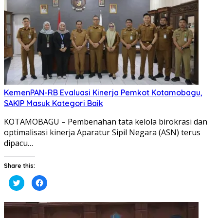
baru)
baru)
KemenPAN-RB Evaluasi Kinerja Pemkot Kotamobagu,
SAKIP Masuk Kategori Baik
KOTAMOBAGU – Pembenahan tata kelola birokrasi dan
optimalisasi kinerja Aparatur Sipil Negara (ASN) terus
dipacu…
Share this:
Klik
Klik
untuk
untuk
berbagi
membagikan
pada
di
Twitter(Membuka
Facebook(Membuka
di
di
jendela
jendela