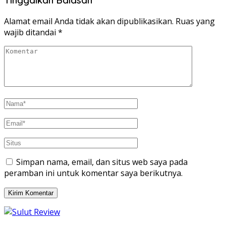
di
di
jendela
jendela
yang
yang
baru)
baru)
Alamat email Anda tidak akan dipublikasikan.
Ruas yang
wajib ditandai
*
Simpan nama, email, dan situs web saya pada
peramban ini untuk komentar saya berikutnya.