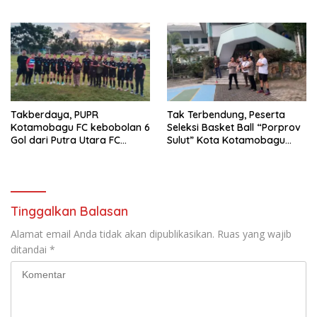
u
a
)
r
u
)
Takberdaya, PUPR
Tak Terbendung, Peserta
Kotamobagu FC kebobolan 6
Seleksi Basket Ball “Porprov
Gol dari Putra Utara FC
Sulut” Kota Kotamobagu
Pontodon Timur
Membludak
Tinggalkan Balasan
Alamat email Anda tidak akan dipublikasikan.
Ruas yang wajib
ditandai
*