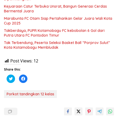
Kejuaraan Catur Terbuka Unsrat, Bangun Generasi Cerdas
Bermental Juara
Marabunta FC Otam Siap Pertahankan Gelar Juara Wali Kota
Cup 2025
Takberdaya, PUPR Kotamobagu FC kebobolan 6 Gol dari
Putra Utara FC Pontodon Timur
Tak Terbendung, Peserta Seleksi Basket Ball “Porprov Sulut”
Kota Kotamobagu Membludak
Post Views:
12
Share this:
K
K
l
l
i
i
k
k
u
u
n
n
Porkot tandingkan 12 kelas
t
t
u
u
k
k
b
m
e
e
r
m
b
b