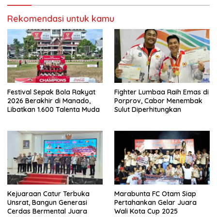
a
a
g
g
i
i
Rekomendasi untuk kamu
p
k
a
a
d
n
a
d
T
i
w
F
i
a
t
c
t
e
e
b
r
o
(
o
M
k
Festival Sepak Bola Rakyat
Fighter Lumbaa Raih Emas di
e
(
2026 Berakhir di Manado,
Porprov, Cabor Menembak
m
M
b
e
Libatkan 1.600 Talenta Muda
Sulut Diperhitungkan
u
m
k
b
a
u
d
k
i
a
j
d
e
i
n
j
d
e
e
n
l
d
a
e
y
l
a
a
Kejuaraan Catur Terbuka
Marabunta FC Otam Siap
n
y
g
a
Unsrat, Bangun Generasi
Pertahankan Gelar Juara
b
n
Cerdas Bermental Juara
Wali Kota Cup 2025
a
g
r
b