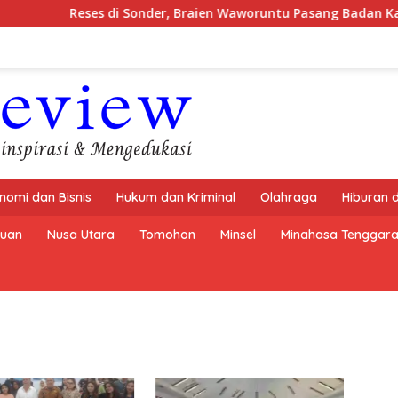
Reses di Sonder, Braien Waworuntu Pasang Badan Kawal 
nomi dan Bisnis
Hukum dan Kriminal
Olahraga
Hiburan 
buan
Nusa Utara
Tomohon
Minsel
Minahasa Tenggar