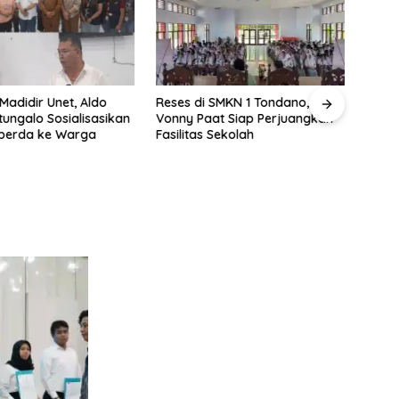
Madidir Unet, Aldo
Reses di SMKN 1 Tondano,
ungalo Sosialisasikan
Vonny Paat Siap Perjuangkan
perda ke Warga
Fasilitas Sekolah
Wakil
Ronal
Warg