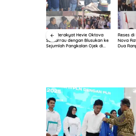
der, Braien
Aksi Merakyat Hevie Oktova
Reses di 
Pasang Badan
Sumarrau dengan Blusukan ke
Nova Rat
Warga
Sejumlah Pangkalan Ojek di
Dua Ran
Aertembaga