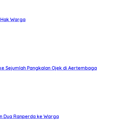
l Hak Warga
ke Sejumlah Pangkalan Ojek di Aertembaga
kan Dua Ranperda ke Warga