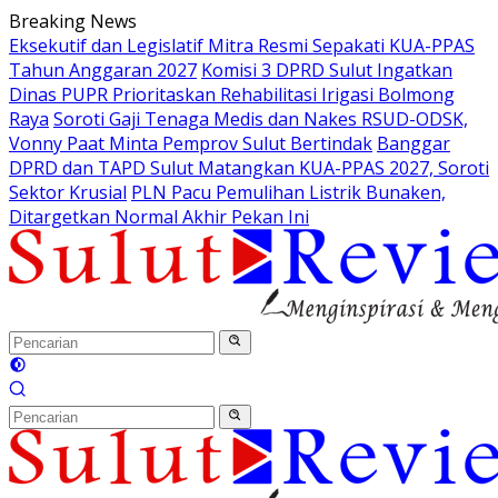
Langsung
Breaking News
ke
Eksekutif dan Legislatif Mitra Resmi Sepakati KUA-PPAS
konten
Tahun Anggaran 2027
Komisi 3 DPRD Sulut Ingatkan
Dinas PUPR Prioritaskan Rehabilitasi Irigasi Bolmong
Raya
Soroti Gaji Tenaga Medis dan Nakes RSUD-ODSK,
Vonny Paat Minta Pemprov Sulut Bertindak
Banggar
DPRD dan TAPD Sulut Matangkan KUA-PPAS 2027, Soroti
Sektor Krusial
PLN Pacu Pemulihan Listrik Bunaken,
Ditargetkan Normal Akhir Pekan Ini