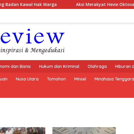
Badan Kawal Hak Warga
Aksi Merakyat Hevie Oktova Su
nomi dan Bisnis
Hukum dan Kriminal
Olahraga
Hiburan 
buan
Nusa Utara
Tomohon
Minsel
Minahasa Tenggar