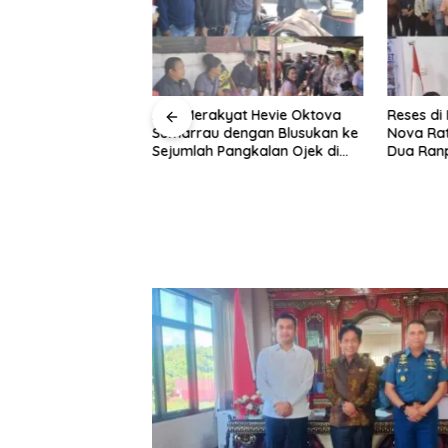
der, Braien
Aksi Merakyat Hevie Oktova
Reses di 
Pasang Badan
Sumarrau dengan Blusukan ke
Nova Rat
Warga
Sejumlah Pangkalan Ojek di
Dua Ran
Aertembaga