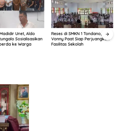
Madidir Unet, Aldo
Reses di SMKN 1 Tondano,
ungalo Sosialisasikan
Vonny Paat Siap Perjuangkan
perda ke Warga
Fasilitas Sekolah
Wakil
Ronal
Warg