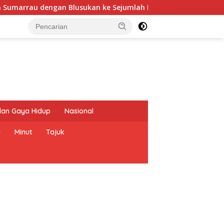
marrau dengan Blusukan ke Sejumlah Pangkalan Ojek di Aerte
dan Gaya Hidup
Nasional
a
Minut
Tajuk